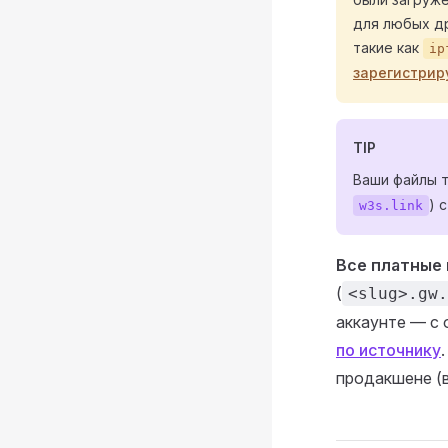
для любых д
такие как
ip
зарегистрир
TIP
Ваши файлы 
) 
w3s.link
Все платные
(
<slug>.gw.
аккаунте — с
по источнику
продакшене (в