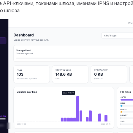
е
API-ключами, токенами шлюза, именами IPNS и настро
го шлюза