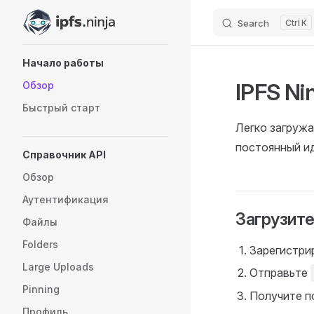
Search
K
Skip to content
Sidebar Navigation
Начало работы
IPFS Ni
Обзор
Быстрый старт
Легко загружа
постоянный и
Справочник API
Обзор
Аутентификация
Загрузите
Файлы
Folders
Зарегистри
Large Uploads
Отправьте
Pinning
Получите п
Профиль