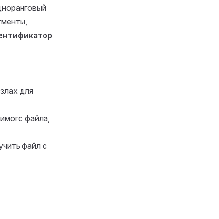
дноранговый
гменты,
ентификатор
злах для
имого файла,
учить файл с