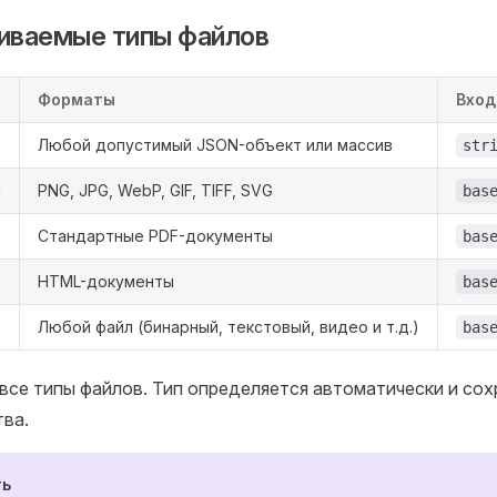
ваемые типы файлов
Форматы
Вход
Любой допустимый JSON-объект или массив
str
я
PNG, JPG, WebP, GIF, TIFF, SVG
bas
Стандартные PDF-документы
bas
HTML-документы
bas
Любой файл (бинарный, текстовый, видео и т.д.)
bas
се типы файлов. Тип определяется автоматически и сох
тва.
ть