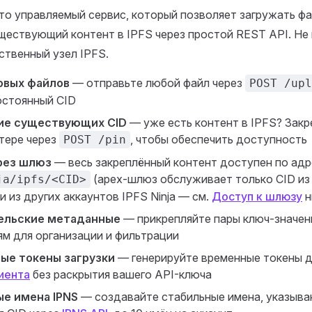
это управляемый сервис, который позволяет загружать ф
ществующий контент в IPFS через простой REST API. Не
ственный узел IPFS.
овых файлов
— отправьте любой файл через
POST /upl
остоянный CID
ие существующих CID
— уже есть контент в IPFS? Закр
тере через
, чтобы обеспечить доступность
POST /pin
рез шлюз
— весь закреплённый контент доступен по адр
(apex-шлюз обслуживает только CID из
ja/ipfs/<CID>
и из других аккаунтов IPFS Ninja — см.
Доступ к шлюзу
н
ельские метаданные
— прикрепляйте пары ключ-значени
ям для организации и фильтрации
ые токены загрузки
— генерируйте временные токены 
иента
без раскрытия вашего API-ключа
е имена IPNS
— создавайте стабильные имена, указыв