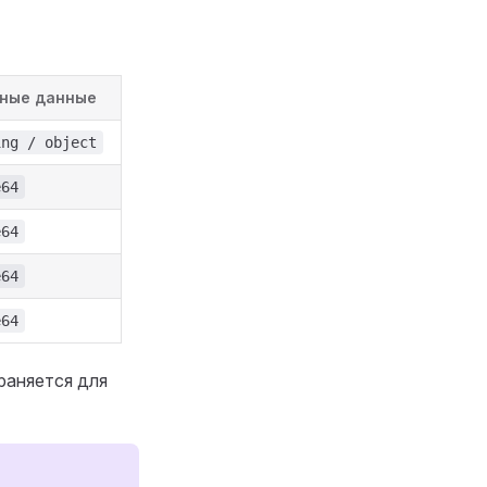
ные данные
ing / object
e64
e64
e64
e64
раняется для