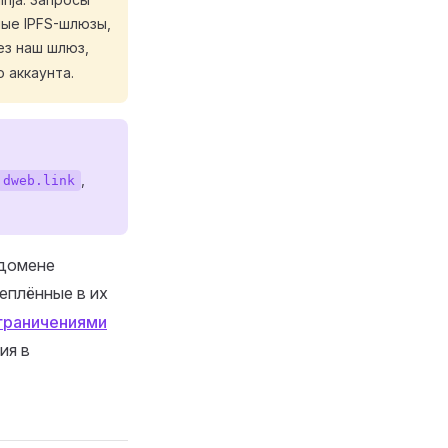
ные IPFS-шлюзы,
ез наш шлюз,
 аккаунта.
,
dweb.link
домене
еплённые в их
граничениями
ия в