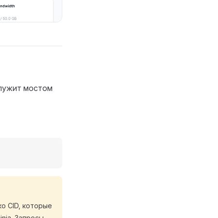
служит мостом
о CID, которые
nja. Запросы