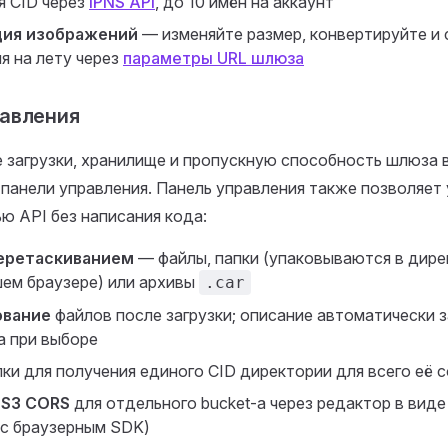
 CID через
IPNS API
, до 10 имён на аккаунт
ия изображений
— изменяйте размер, конвертируйте и
я на лету через
параметры URL шлюза
равления
 загрузки, хранилище и пропускную способность шлюза 
панели управления. Панель управления также позволяет
ю API без написания кода:
перетаскиванием
— файлы, папки (упаковываются в дир
шем браузере) или архивы
.car
вание
файлов после загрузки; описание автоматически з
а при выборе
ки для получения единого CID директории для всего её
 S3 CORS
для отдельного bucket-а через редактор в виде
 с браузерным SDK)