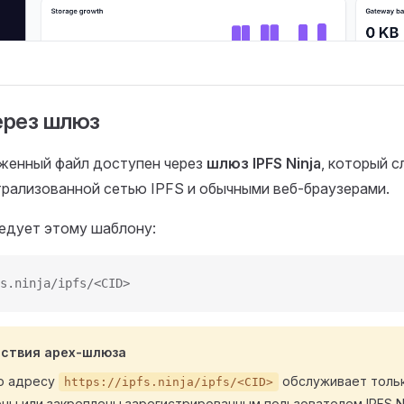
ерез шлюз
женный файл доступен через
шлюз IPFS Ninja
, который 
рализованной сетью IPFS и обычными веб-браузерами.
едует этому шаблону:
s.ninja/ipfs/<CID>
йствия apex-шлюза
о адресу
обслуживает тольк
https://ipfs.ninja/ipfs/<CID>
ны или закреплены зарегистрированным пользователем IPFS Ni