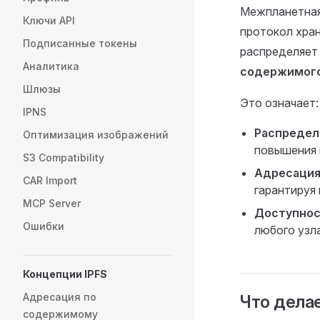
Межпланетная
Ключи API
протокол хран
Подписанные токены
распределяет 
Аналитика
содержимого
Шлюзы
Это означает:
IPNS
Распредел
Оптимизация изображений
повышения 
S3 Compatibility
Адресация
CAR Import
гарантируя
MCP Server
Доступнос
Ошибки
любого узла
Концепции IPFS
Адресация по
Что делае
содержимому