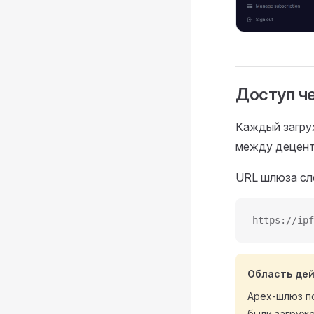
Доступ ч
Каждый загру
между децент
URL шлюза сл
https://ipf
Область де
Apex-шлюз п
были загруже