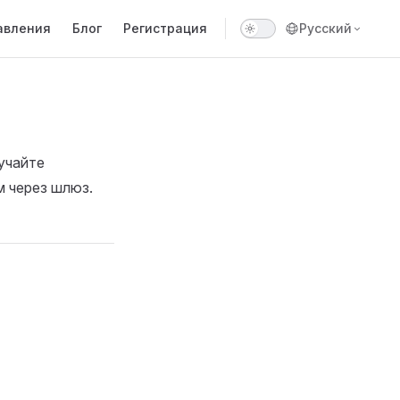
авления
Блог
Регистрация
Русский
учайте
 через шлюз.