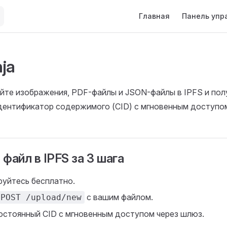
Main Navigation
Главная
Панель упр
nja
йте изображения, PDF-файлы и JSON-файлы в IPFS и пол
дентификатор содержимого (CID) с мгновенным доступом
 файл в IPFS за 3 шага
руйтесь бесплатно.
с вашим файлом.
POST /upload/new
остоянный CID с мгновенным доступом через шлюз.