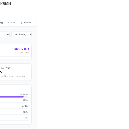
йками