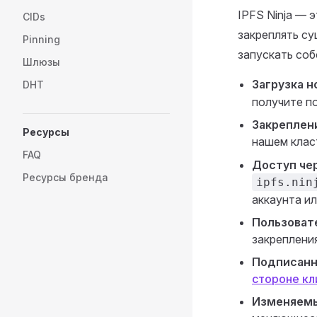
IPFS Ninja — 
CIDs
закреплять су
Pinning
запускать соб
Шлюзы
Загрузка н
DHT
получите п
Закреплен
Ресурсы
нашем клас
FAQ
Доступ че
Ресурсы бренда
ipfs.nin
аккаунта ил
Пользоват
закреплени
Подписанн
стороне кл
Изменяемы