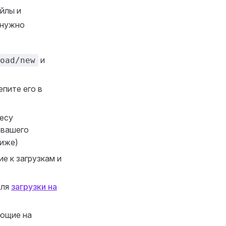
айлы и
 нужно
и
oad/new
епите его в
есу
 вашего
иже)
е к загрузкам и
для
загрузки на
ающие на