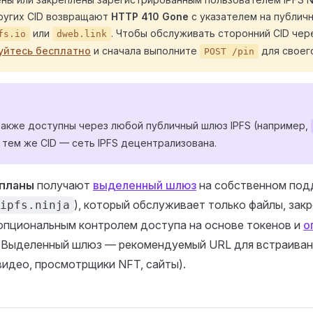
ругих CID возвращают
HTTP 410 Gone
с указателем на публич
или
. Чтобы обслуживать сторонний CID чер
fs.io
dweb.link
уйтесь бесплатно
и сначала выполните
для своего
POST /pin
также доступны через любой публичный шлюз IPFS (например,
с тем же CID — сеть IPFS децентрализована.
 планы
получают
выделенный шлюз
на собственном под
), который обслуживает только файлы, закр
ipfs.ninja
 опциональным контролем доступа на основе токенов и
о
. Выделенный шлюз — рекомендуемый URL для встраиван
идео, просмотрщики NFT, сайты).