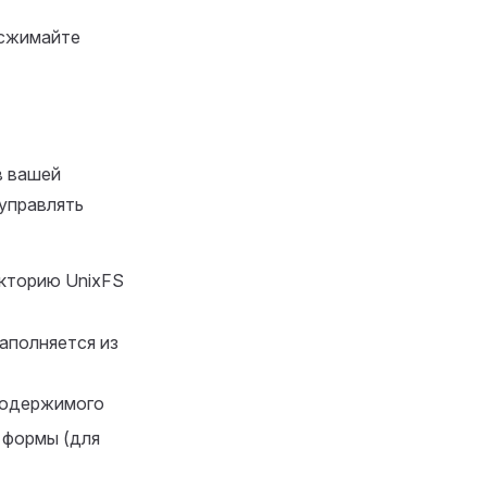
 сжимайте
в вашей
 управлять
екторию UnixFS
аполняется из
 содержимого
 формы (для