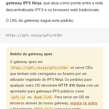
gateway IPFS Ninja
, que atua como ponte entre a rede
descentralizada IPFS e os browsers web tradicionais.
O URL do gateway segue este padrão:
https://ipfs.ninja/ipfs/<CID>
Âmbito do gateway apex
O gateway apex em
só serve CIDs
https://ipfs.ninja/ipfs/<CID>
que tenham sido carregados ou fixados por um
utilizador registado do IPFS Ninja. Os pedidos para
qualquer outro CID devolvem
HTTP 410 Gone
com um
apontador para gateways IPFS públicos como
ou
. Para servir um CID de
ipfs.io
dweb.link
terceiros através do nosso gateway,
regista-te grátis
e faz primeiro
para a tua conta.