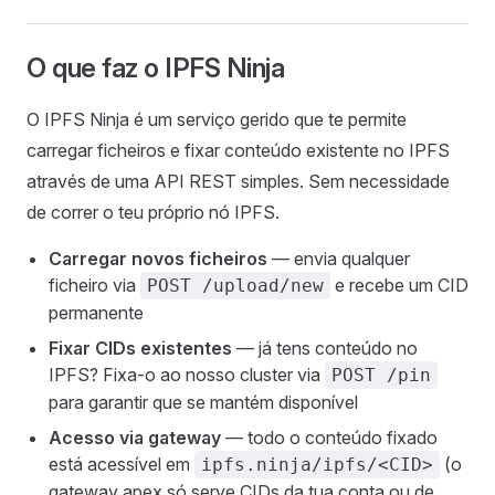
O que faz o IPFS Ninja
O IPFS Ninja é um serviço gerido que te permite
carregar ficheiros e fixar conteúdo existente no IPFS
através de uma API REST simples. Sem necessidade
de correr o teu próprio nó IPFS.
Carregar novos ficheiros
— envia qualquer
ficheiro via
e recebe um CID
POST /upload/new
permanente
Fixar CIDs existentes
— já tens conteúdo no
IPFS? Fixa-o ao nosso cluster via
POST /pin
para garantir que se mantém disponível
Acesso via gateway
— todo o conteúdo fixado
está acessível em
(o
ipfs.ninja/ipfs/<CID>
gateway apex só serve CIDs da tua conta ou de