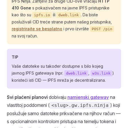
IPFS Ninja. Zahtjevi za druge CID-ove vraćaju
HTTP
410 Gone
s pokazivačem na javne IPFS pristupnike
kao što su
ili
. Da biste
ipfs.io
dweb.link
posluživali CID treće strane putem našeg pristupnika,
registrirajte se besplatno
i prvo izvršite
POST /pin
na svoj račun.
TIP
Vaše datoteke su također dostupne s bilo kojeg
javnog IPFS gatewaya (npr.
,
)
dweb.link
w3s.link
koristeći isti CID — IPFS mreža je decentralizirana.
Svi plaćeni planovi
dobivaju
namjenski gateway
na
vlastitoj poddomeni (
) koji
<slug>.gw.ipfs.ninja
poslužuje samo datoteke prikvačene na njihov račun —
s opcionalnom kontrolom pristupa na temelju tokena i