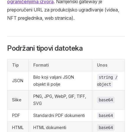
ograničenjima izvora
. Namjenski gateway je
preporučeni URL za produkcijsko ugrađivanje (videa,
NFT preglednika, web stranica).
Podržani tipovi datoteka
Tip
Formati
Unos
Bilo koji valjani JSON
string /
JSON
objekt ili polje
object
PNG, JPG, WebP, GIF, TIFF,
Slike
base64
SVG
PDF
Standardni PDF dokumenti
base64
HTML
HTML dokumenti
base64