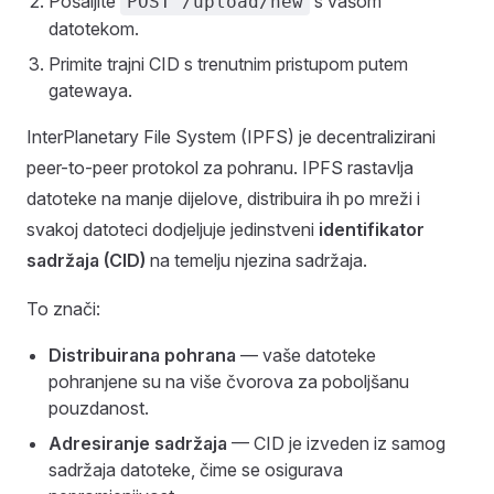
Pošaljite
s vašom
POST /upload/new
datotekom.
Primite trajni CID s trenutnim pristupom putem
gatewaya.
InterPlanetary File System (IPFS) je decentralizirani
peer-to-peer protokol za pohranu. IPFS rastavlja
datoteke na manje dijelove, distribuira ih po mreži i
svakoj datoteci dodjeljuje jedinstveni
identifikator
sadržaja (CID)
na temelju njezina sadržaja.
To znači:
Distribuirana pohrana
— vaše datoteke
pohranjene su na više čvorova za poboljšanu
pouzdanost.
Adresiranje sadržaja
— CID je izveden iz samog
sadržaja datoteke, čime se osigurava