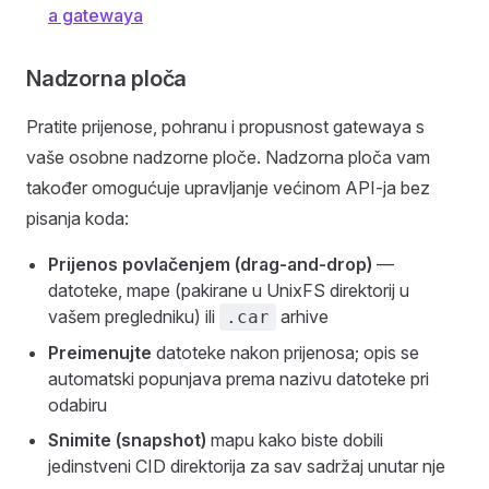
a gatewaya
Nadzorna ploča
Pratite prijenose, pohranu i propusnost gatewaya s
vaše osobne nadzorne ploče. Nadzorna ploča vam
također omogućuje upravljanje većinom API-ja bez
pisanja koda:
Prijenos povlačenjem (drag-and-drop)
—
datoteke, mape (pakirane u UnixFS direktorij u
vašem pregledniku) ili
arhive
.car
Preimenujte
datoteke nakon prijenosa; opis se
automatski popunjava prema nazivu datoteke pri
odabiru
Snimite (snapshot)
mapu kako biste dobili
jedinstveni CID direktorija za sav sadržaj unutar nje