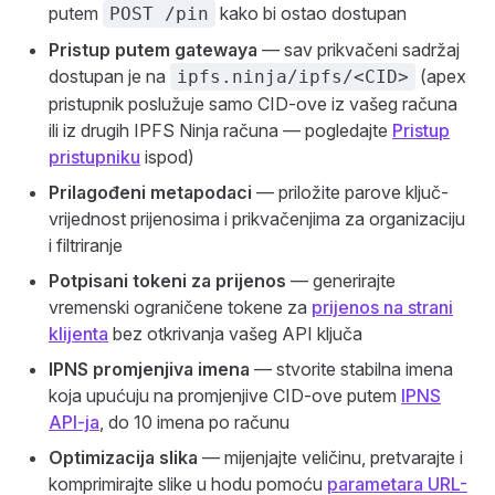
putem
kako bi ostao dostupan
POST /pin
Pristup putem gatewaya
— sav prikvačeni sadržaj
dostupan je na
(apex
ipfs.ninja/ipfs/<CID>
pristupnik poslužuje samo CID-ove iz vašeg računa
ili iz drugih IPFS Ninja računa — pogledajte
Pristup
pristupniku
ispod)
Prilagođeni metapodaci
— priložite parove ključ-
vrijednost prijenosima i prikvačenjima za organizaciju
i filtriranje
Potpisani tokeni za prijenos
— generirajte
vremenski ograničene tokene za
prijenos na strani
klijenta
bez otkrivanja vašeg API ključa
IPNS promjenjiva imena
— stvorite stabilna imena
koja upućuju na promjenjive CID-ove putem
IPNS
API-ja
, do 10 imena po računu
Optimizacija slika
— mijenjajte veličinu, pretvarajte i
komprimirajte slike u hodu pomoću
parametara URL-