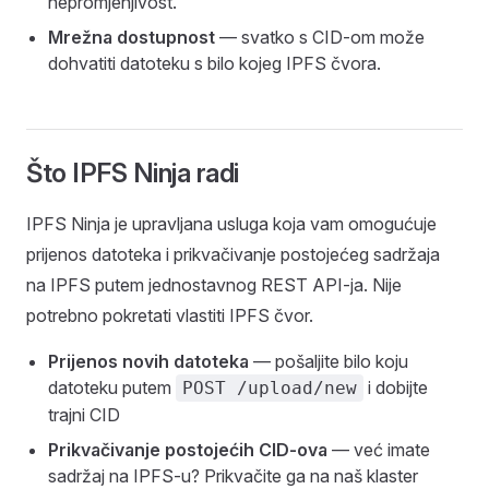
nepromjenjivost.
Mrežna dostupnost
— svatko s CID-om može
dohvatiti datoteku s bilo kojeg IPFS čvora.
Što IPFS Ninja radi
IPFS Ninja je upravljana usluga koja vam omogućuje
prijenos datoteka i prikvačivanje postojećeg sadržaja
na IPFS putem jednostavnog REST API-ja. Nije
potrebno pokretati vlastiti IPFS čvor.
Prijenos novih datoteka
— pošaljite bilo koju
datoteku putem
i dobijte
POST /upload/new
trajni CID
Prikvačivanje postojećih CID-ova
— već imate
sadržaj na IPFS-u? Prikvačite ga na naš klaster