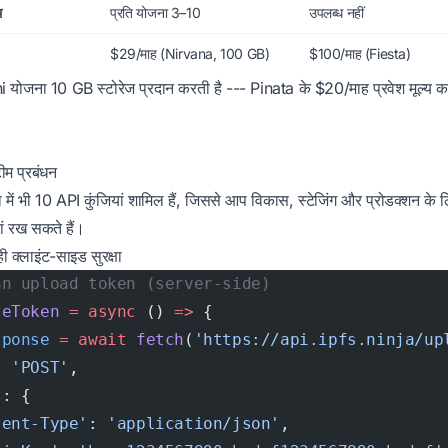
म
प्रति योजना 3–10
उपलब्ध नहीं
$29/माह (Nirvana, 100 GB)
$100/माह (Fiesta)
योजना 10 GB स्टोरेज प्रदान करती है --- Pinata के $20/माह प्रवेश मूल्य क
ीम प्रबंधन
ं भी 10 API कुंजियां शामिल हैं, जिससे आप विकास, स्टेजिंग और प्रोडक्शन के 
ं रख सकते हैं।
क्लाइंट-साइड सुरक्षा
an upload token (server-side)
teToken
 =
 async
 () 
=>
 {
sponse
 =
 await
 fetch
(
'https://api.ipfs.ninja/up
: 
'POST'
,
s: {
tent-Type'
: 
'application/json'
,