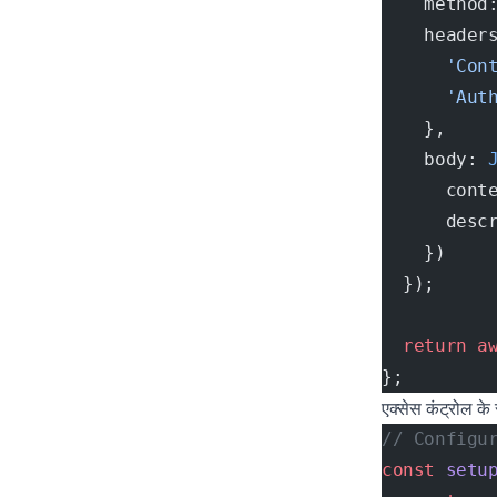
    method
    header
      'Con
      'Aut
    },
    body: 
      cont
      desc
    })
  });
  return
 a
};
एक्सेस कंट्रोल के
// Configu
const
 setu