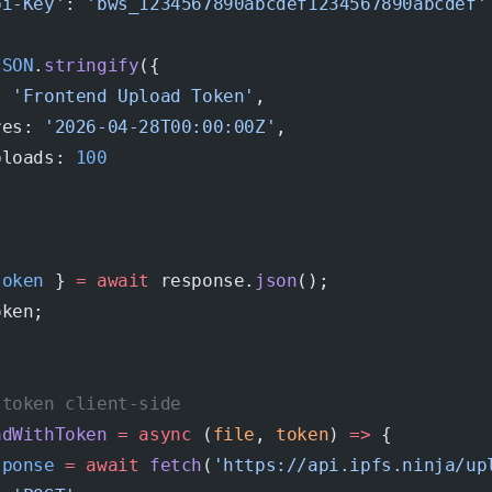
pi-Key'
: 
'bws_1234567890abcdef1234567890abcdef'
JSON
.
stringify
({
: 
'Frontend Upload Token'
,
res: 
'2026-04-28T00:00:00Z'
,
ploads: 
100
token
 } 
=
 await
 response.
json
();
oken;
 token client-side
adWithToken
 =
 async
 (
file
, 
token
) 
=>
 {
sponse
 =
 await
 fetch
(
'https://api.ipfs.ninja/up