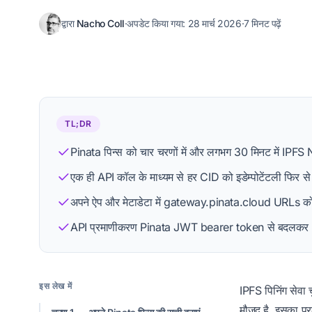
द्वारा
Nacho Coll
·
अपडेट किया गया:
28 मार्च 2026
·
7 मिनट पढ़ें
Nacho Coll
Founder & Engineer at IPFS.NINJA
TL;DR
Pinata पिन्स को चार चरणों में और लगभग 30 मिनट में IPFS
प्रोफ़ाइल देखें
संपादकीय प्रक्रिया
एक ही API कॉल के माध्यम से हर CID को इडेम्पोटेंटली फिर से
अपने ऐप और मेटाडेटा में gateway.pinata.cloud URLs को 
API प्रमाणीकरण Pinata JWT bearer token से बदलकर 
इस लेख में
IPFS पिनिंग सेवा
च
मौजूद है, इसका प