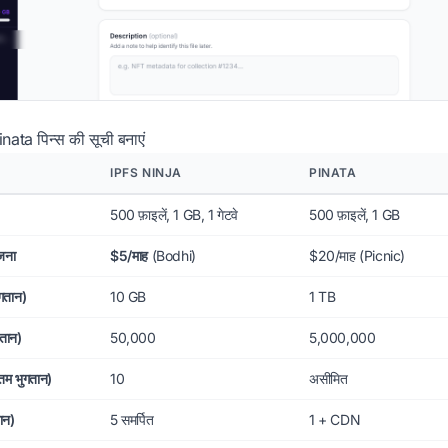
ata पिन्स की सूची बनाएं
IPFS NINJA
PINATA
500 फ़ाइलें, 1 GB, 1 गेटवे
500 फ़ाइलें, 1 GB
जना
$5/माह
(Bodhi)
$20/माह (Picnic)
ुगतान)
10 GB
1 TB
गतान)
50,000
5,000,000
नतम भुगतान)
10
असीमित
तान)
5 समर्पित
1 + CDN