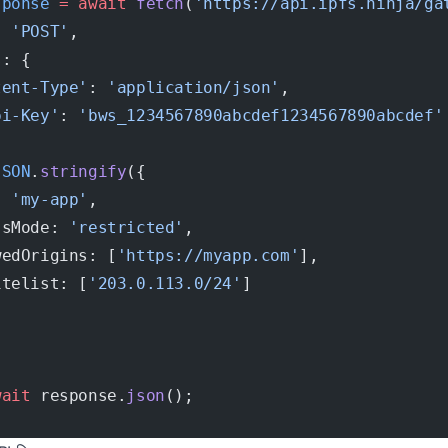
sponse
 =
 await
 fetch
(
'https://api.ipfs.ninja/ga
: 
'POST'
,
s: {
tent-Type'
: 
'application/json'
,
pi-Key'
: 
'bws_1234567890abcdef1234567890abcdef'
JSON
.
stringify
({
: 
'my-app'
,
ssMode: 
'restricted'
,
wedOrigins: [
'https://myapp.com'
],
itelist: [
'203.0.113.0/24'
]
wait
 response.
json
();