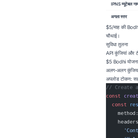
IPNS म्यूटेबल ना
अगला स्तर
$5/माह की Bodhi 
चौथाई।
सुविधा तुलना
API कुंजियां और ट
$5 Bodhi योजना मे
अलग-अलग कुंजिया
अपलोड टोकन: सही 
// Create 
const
 crea
  const
 re
    method
    header
      'Con