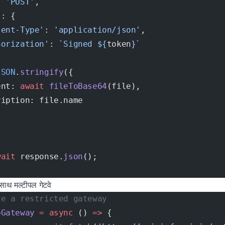
: 
'POST'
,
s: {
tent-Type'
: 
'application/json'
,
horization'
: 
`Signed ${
token
}`
JSON
.
stringify
({
ent: 
await
 fileToBase64
(file),
ription: file.name
wait
 response.
json
();
 साथ मल्टीपल गेटवे
re a restricted gateway
pGateway
 =
 async
 () 
=>
 {