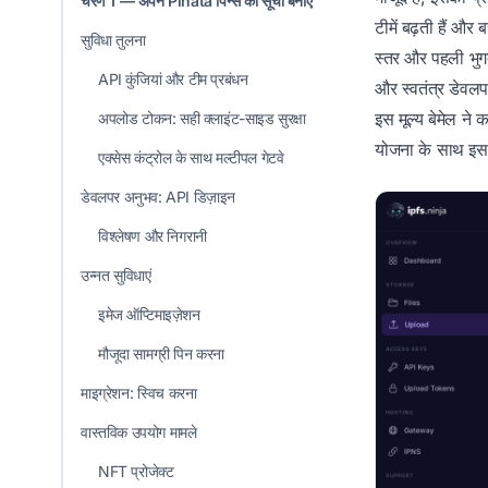
चरण 1 — अपने Pinata पिन्स की सूची बनाएं
टीमें बढ़ती हैं औ
सुविधा तुलना
स्तर और पहली भुगत
API कुंजियां और टीम प्रबंधन
और स्वतंत्र डेवल
इस मूल्य बेमेल न
अपलोड टोकन: सही क्लाइंट-साइड सुरक्षा
योजना के साथ इस अ
एक्सेस कंट्रोल के साथ मल्टीपल गेटवे
डेवलपर अनुभव: API डिज़ाइन
विश्लेषण और निगरानी
उन्नत सुविधाएं
इमेज ऑप्टिमाइज़ेशन
मौजूदा सामग्री पिन करना
माइग्रेशन: स्विच करना
वास्तविक उपयोग मामले
NFT प्रोजेक्ट