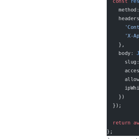
  const
 re
    method
    header
      'Con
      'X-A
    },
    body: 
      slug
      acce
      allo
      ipWh
    })
  });
  return
 a
};