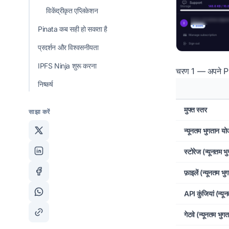
विकेंद्रीकृत एप्लिकेशन
Pinata कब सही हो सकता है
प्रदर्शन और विश्वसनीयता
IPFS Ninja शुरू करना
चरण 1 — अपने Pin
निष्कर्ष
मुफ्त स्तर
साझा करें
न्यूनतम भुगतान यो
स्टोरेज (न्यूनतम भ
फ़ाइलें (न्यूनतम भु
API कुंजियां (न्यू
गेटवे (न्यूनतम भुग