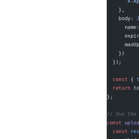
      'X-A
    },
    body: 
      name
      expi
      maxU
    })
  });
  const
 { 
  return
 t
};
// Use the
const
 uplo
  const
 re