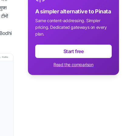
ुफ्त
A simpler alternative to Pinata
टीमों
Same content-addressing. Simpler
pricing. Dedicated gateways on every
ी Bodhi
plan.
Start free
Read the comparison