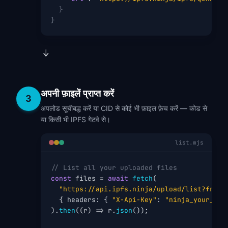
}
}
अपनी फ़ाइलें प्राप्त करें
3
अपलोड सूचीबद्ध करें या CID से कोई भी फ़ाइल फ़ेच करें — कोड से
या किसी भी IPFS गेटवे से।
list.mjs
// List all your uploaded files
const
 files = 
await
fetch
(

"https://api.ipfs.ninja/upload/list?from=
  { headers: { 
"X-Api-Key"
: 
"ninja_your_api
).
then
((r) => r.
json
());
