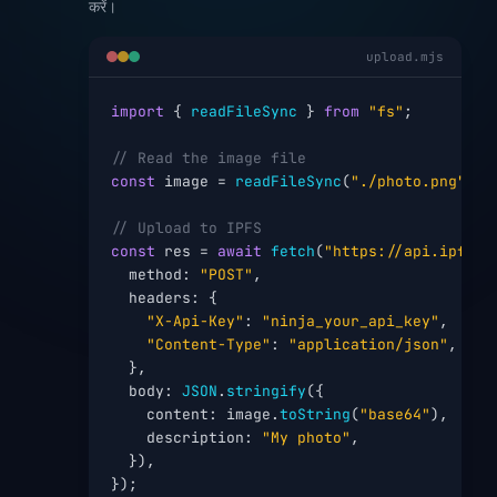
करें।
upload.mjs
import
 { 
readFileSync
 } 
from
"fs"
;

// Read the image file
const
 image = 
readFileSync
(
"./photo.png"
);

// Upload to IPFS
const
 res = 
await
fetch
(
"https://api.ipfs.n
  method: 
"POST"
,

  headers: {

"X-Api-Key"
: 
"ninja_your_api_key"
,

"Content-Type"
: 
"application/json"
,

  },

  body: 
JSON
.
stringify
({

    content: image.
toString
(
"base64"
),

    description: 
"My photo"
,

  }),

});
