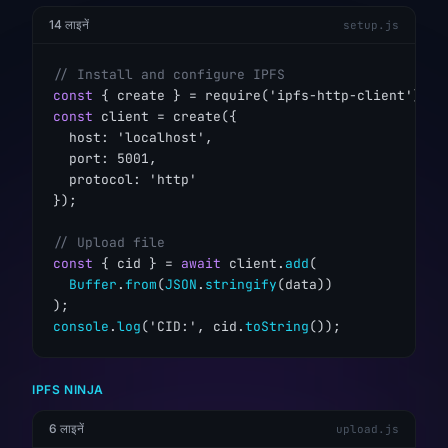
14 लाइनें
setup.js
// Install and configure IPFS
const
const
 client = create({

  host: 'localhost',

  port: 5001,

  protocol: 'http'

});

// Upload file
const
 { cid } = 
await
 client.
add
(

Buffer
.
from
(
JSON
.
stringify
(data))

console
.
log
('CID:', cid.
toString
());
IPFS NINJA
6 लाइनें
upload.js