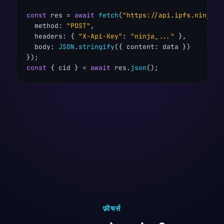
const
 res = 
await
fetch
(
"https://api.ipfs.ninja/u
  method: 
"POST"
,

  headers: { 
"X-Api-Key"
: 
"ninja_..."
 },

  body: 
JSON
.
stringify
({ content: data })

const
 { cid } = 
await
 res.
json
();
फ़ीचर्स