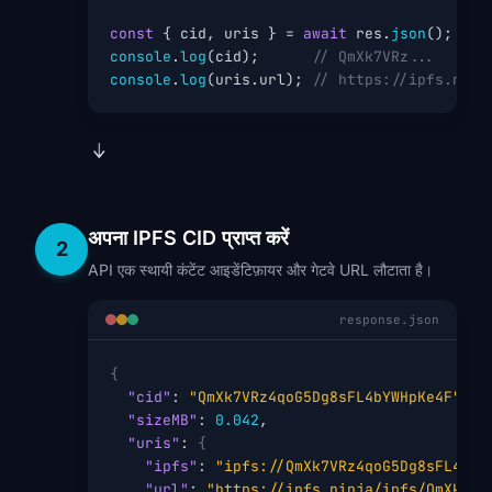
const
 { cid, uris } = 
await
 res.
json
console
.
log
(cid);      
// QmXk7VRz...
console
.
log
(uris.url); 
// https://ipfs.ninj
अपना IPFS CID प्राप्त करें
2
API एक स्थायी कंटेंट आइडेंटिफ़ायर और गेटवे URL लौटाता है।
response.json
{
"cid"
: 
"QmXk7VRz4qoG5Dg8sFL4bYWHpKe4F"
,

"sizeMB"
: 
0.042
,

"uris"
: 
{
"ipfs"
: 
"ipfs://QmXk7VRz4qoG5Dg8sFL4bYW
"url"
: 
"https://ipfs.ninja/ipfs/QmXk7VR