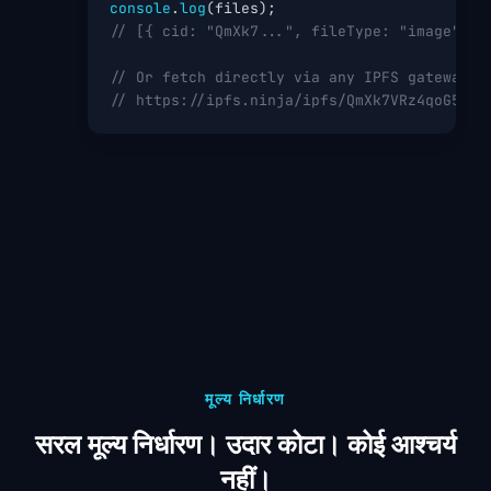
console
.
log
// [{ cid: "QmXk7...", fileType: "image", s
// Or fetch directly via any IPFS gateway:
// https://ipfs.ninja/ipfs/QmXk7VRz4qoG5Dg8
मूल्य निर्धारण
सरल मूल्य निर्धारण। उदार कोटा। कोई आश्चर्य
नहीं।