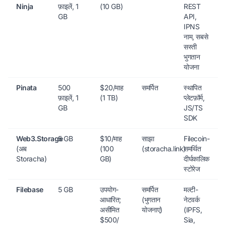
Ninja
फ़ाइलें, 1
(10 GB)
REST
GB
API,
IPNS
नाम, सबसे
सस्ती
भुगतान
योजना
Pinata
500
$20/माह
समर्पित
स्थापित
फ़ाइलें, 1
(1 TB)
प्लेटफ़ॉर्म,
GB
JS/TS
SDK
Web3.Storage
5 GB
$10/माह
साझा
Filecoin-
(अब
(100
(storacha.link)
समर्थित
Storacha)
GB)
दीर्घकालिक
स्टोरेज
Filebase
5 GB
उपयोग-
समर्पित
मल्टी-
आधारित;
(भुगतान
नेटवर्क
असीमित
योजनाएं)
(IPFS,
$500/
Sia,