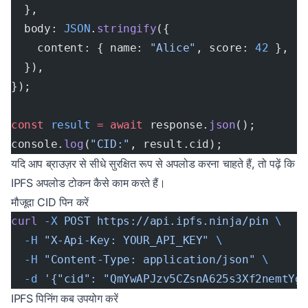
  },
  body: 
JSON
.
stringify
({
    content: { name: 
"Alice"
, score: 
42
 },
  }),
});
const
 result
 =
 await
 response.
json
();
console.
log
(
"CID:"
, result.cid);
यदि आप ब्राउज़र से सीधे सुरक्षित रूप से अपलोड करना चाहते हैं, तो पढ़ें कि
IPFS अपलोड टोकन
कैसे काम करते हैं।
मौजूदा CID पिन करें
curl
 -X
 POST
 https://api.ipfs.ninja/pin
 \
  -H
 "X-Api-Key: YOUR_API_KEY"
 \
  -H
 "Content-Type: application/json"
 \
  -d
 '{"cid": "QmYwAPJzv5CZsnA625s3Xf2nemtYg
IPFS पिनिंग कब उपयोग करें