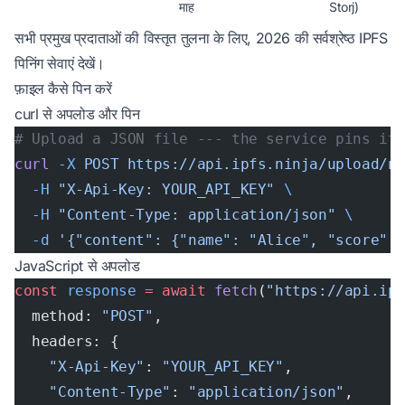
माह
Storj)
सभी प्रमुख प्रदाताओं की विस्तृत तुलना के लिए,
2026 की सर्वश्रेष्ठ IPFS
पिनिंग सेवाएं
देखें।
फ़ाइल कैसे पिन करें
curl से अपलोड और पिन
# Upload a JSON file --- the service pins it
curl
 -X
 POST
 https://api.ipfs.ninja/upload/n
  -H
 "X-Api-Key: YOUR_API_KEY"
 \
  -H
 "Content-Type: application/json"
 \
  -d
 '{"content": {"name": "Alice", "score":
JavaScript से अपलोड
const
 response
 =
 await
 fetch
(
"https://api.ip
  method: 
"POST"
,
  headers: {
    "X-Api-Key"
: 
"YOUR_API_KEY"
,
    "Content-Type"
: 
"application/json"
,