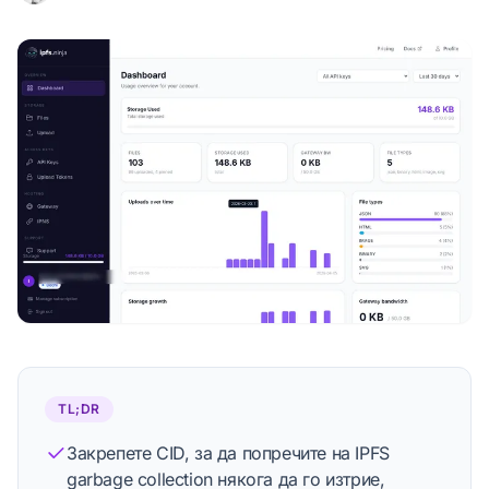
Nacho Coll
Founder & Engineer at IPFS.NINJA
Виж профила
Редакционен процес
TL;DR
Закрепете CID, за да попречите на IPFS
garbage collection някога да го изтрие,