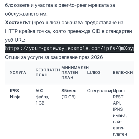
блоковете и участва в peer-to-peer мрежата за
обслужването им.
Хостингът
(чрез шлюз) означава предоставяне на
HTTP крайна точка, която превежда CID в стандартен
уеб URL:
https://your-gateway.example.com/ipfs/QmXoyp
Опции за услуги за закрепване през 2026
МИНИМАЛЕН
БЕЗПЛАТЕН
УСЛУГА
ПЛАТЕН
ШЛЮЗ
БЕЛЕЖКИ
ПЛАН
ПЛАН
IPFS
500
$5/мес
Специализиран
Прост
Ninja
файла,
(10 GB)
REST
1 GB
API,
IPNS
имена,
най-
евтин
платен