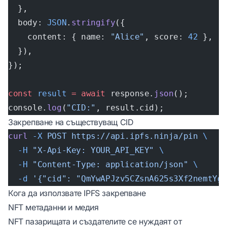
  },
  body: 
JSON
.
stringify
({
    content: { name: 
"Alice"
, score: 
42
 },
  }),
});
const
 result
 =
 await
 response.
json
();
console.
log
(
"CID:"
, result.cid);
Закрепване на съществуващ CID
curl
 -X
 POST
 https://api.ipfs.ninja/pin
 \
  -H
 "X-Api-Key: YOUR_API_KEY"
 \
  -H
 "Content-Type: application/json"
 \
  -d
 '{"cid": "QmYwAPJzv5CZsnA625s3Xf2nemtYg
Кога да използвате IPFS закрепване
NFT метаданни и медия
NFT пазарищата и създателите се нуждаят от