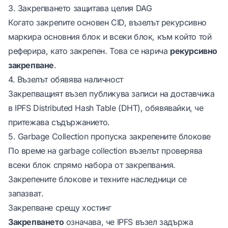
3. Закрепването защитава целия DAG
Когато закрепите основен CID, възелът рекурсивно
маркира основния блок и всеки блок, към който той
реферира, като закрепен. Това се нарича
рекурсивно
закрепване
.
4. Възелът обявява наличност
Закрепващият възел публикува записи на доставчика
в IPFS Distributed Hash Table (DHT), обявявайки, че
притежава съдържанието.
5. Garbage Collection пропуска закрепените блокове
По време на garbage collection възелът проверява
всеки блок спрямо набора от закрепвания.
Закрепените блокове и техните наследници се
запазват.
Закрепване срещу хостинг
Закрепването
означава, че IPFS възел задържа