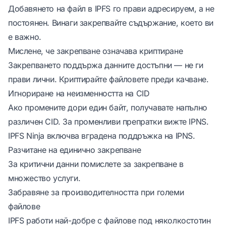
Добавянето на файл в IPFS го прави
адресируем
, а не
постоянен
. Винаги закрепвайте съдържание, което ви
е важно.
Мислене, че закрепване означава криптиране
Закрепването поддържа данните достъпни — не ги
прави лични. Криптирайте файловете
преди
качване.
Игнориране на неизменността на CID
Ако промените дори един байт, получавате напълно
различен CID. За променливи препратки вижте IPNS.
IPFS Ninja
включва вградена поддръжка на IPNS.
Разчитане на единично закрепване
За критични данни помислете за закрепване в
множество услуги.
Забравяне за производителността при големи
файлове
IPFS работи най-добре с файлове под няколкостотин