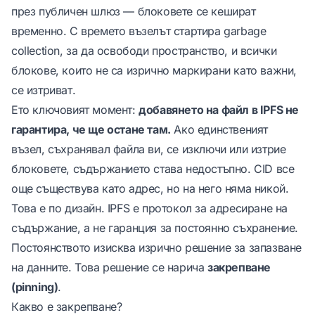
през публичен шлюз — блоковете се кешират
временно. С времето възелът стартира garbage
collection, за да освободи пространство, и всички
блокове, които не са изрично маркирани като важни,
се изтриват.
Ето ключовият момент:
добавянето на файл в IPFS не
гарантира, че ще остане там.
Ако единственият
възел, съхранявал файла ви, се изключи или изтрие
блоковете, съдържанието става недостъпно. CID все
още съществува като адрес, но на него няма никой.
Това е по дизайн. IPFS е протокол за адресиране на
съдържание, а не гаранция за постоянно съхранение.
Постоянството изисква изрично решение за запазване
на данните. Това решение се нарича
закрепване
(pinning)
.
Какво е закрепване?