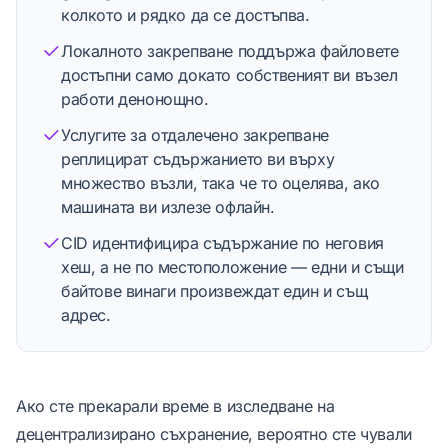
колкото и рядко да се достъпва.
Локалното закрепване поддържа файловете
достъпни само докато собственият ви възел
работи денонощно.
Услугите за отдалечено закрепване
реплицират съдържанието ви върху
множество възли, така че то оцелява, ако
машината ви излезе офлайн.
CID идентифицира съдържание по неговия
хеш, а не по местоположение — едни и същи
байтове винаги произвеждат един и същ
адрес.
Ако сте прекарали време в изследване на
децентрализирано съхранение, вероятно сте чували