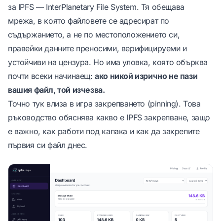
за IPFS — InterPlanetary File System. Тя обещава
мрежа, в която файловете се адресират по
съдържанието, а не по местоположението си,
правейки данните преносими, верифицируеми и
устойчиви на цензура. Но има уловка, която обърква
почти всеки начинаещ:
ако никой изрично не пази
вашия файл, той изчезва.
Точно тук влиза в игра закрепването (pinning). Това
ръководство обяснява какво е IPFS закрепване, защо
е важно, как работи под капака и как да закрепите
първия си файл днес.