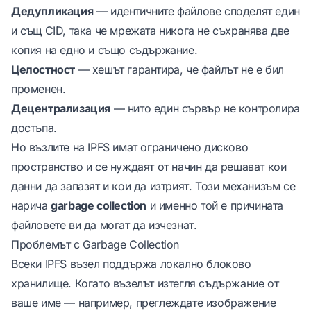
Дедупликация
— идентичните файлове споделят един
и същ CID, така че мрежата никога не съхранява две
копия на едно и също съдържание.
Целостност
— хешът гарантира, че файлът не е бил
променен.
Децентрализация
— нито един сървър не контролира
достъпа.
Но възлите на IPFS имат ограничено дисково
пространство и се нуждаят от начин да решават кои
данни да запазят и кои да изтрият. Този механизъм се
нарича
garbage collection
и именно той е причината
файловете ви да могат да изчезнат.
Проблемът с Garbage Collection
Всеки IPFS възел поддържа локално блоково
хранилище. Когато възелът изтегля съдържание от
ваше име — например, преглеждате изображение