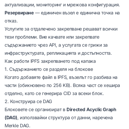
актуализации, мониторинг и мрежова конфигурация.
Резервиране
— единичен възел е единична точка на
отказ.
Услугите за отдалечено закрепване решават всички
тези проблеми. Вие качвате или закрепвате
съдържанието чрез API, а услугата се грижи за
инфраструктурата, репликацията и достъпността.
Как работи IPFS закрепването под капака
1. Съдържанието се разделя на блокове
Когато добавяте файл в IPFS, възелът го разбива на
части (обикновено по 256 KB). Всяка част се хешира
отделно, като се генерира CID за всеки блок.
2. Конструира се DAG
Блоковете се организират в
Directed Acyclic Graph
(DAG)
, използвайки структура от данни, наречена
Merkle DAG.