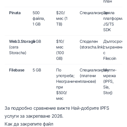
план
Pinata
500
$20/
Специализиран
Зряла
файла,
мес (1
платформа,
1 GB
TB)
JS/TS
SDK
Web3.Storage
5 GB
$10/
Споделен
Дългосрочн
(сега
мес
(storacha.link)
съхранение
Storacha)
(100
с
GB)
Filecoin
Filebase
5 GB
По
Специализиран
Мулти-
употреба;
(платени
мрежа
Неограничен
планове)
(IPFS,
при
Sia,
$500/
Storj)
мес
За подробно сравнение вижте
Най-добрите IPFS
услуги за закрепване 2026
.
Как да закрепите файл