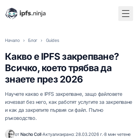
Togg
Начало
›
Блог
›
Guides
Какво е IPFS закрепване?
Всичко, което трябва да
знаете през 2026
Научете какво е IPFS закрепване, защо файловете
изчезват без него, как работят услугите за закрепване
и как да закрепите първия си файл. Пълно
ръководство.
от
Nacho Coll
·
Актуализирано:
28.03.2026 г.
·
8 мин четене