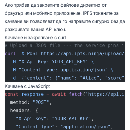
Ако трябва да закрепите файлове директно от
браузър или мобилно приложение,
IPFS токените за
качване
ви позволяват да го направите сигурно без да
разкривате вашия API ключ.
Качване и закрепване с curl
# Upload a JSON file --- the service pins it
curl
 -X
 POST
 https://api.ipfs.ninja/upload/n
  -H
 "X-Api-Key: YOUR_API_KEY"
 \
  -H
 "Content-Type: application/json"
 \
  -d
 '{"content": {"name": "Alice", "score":
Качване с JavaScript
const
 response
 =
 await
 fetch
(
"https://api.ip
  method: 
"POST"
,
  headers: {
    "X-Api-Key"
: 
"YOUR_API_KEY"
,
    "Content-Type"
: 
"application/json"
,