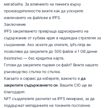
мегабайта. За влиянието на пининга върху
производителността вижте
как да ускорите
извличането на файлове в IPFS
.
Заключение
IPFS закрепването превръща адресирането на
съдържание от хубава идея в надеждна стратегия за
съхранение. Ако искате да опитате,
ipfs.ninja
ви
позволява да закрепите до 500 файла и 1 GB данни
безплатно — без кредитна карта.
Готови да закрепите първия си файл? Вижте нашето
ръководство стъпка по стъпка
.
Какъвто и сервис да изберете, важното е
да
закрепите съдържанието си
. Вашите CID ще ви
благодарят.
NFT създателите разчитат на IPFS пиниране, за да
поддържат метаданните на токените постоянно