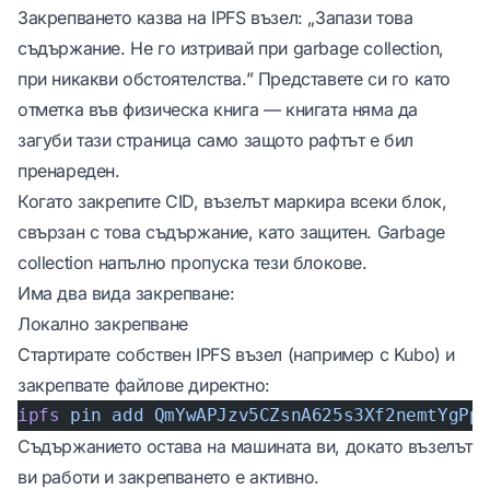
Закрепването казва на IPFS възел: „Запази това
съдържание. Не го изтривай при garbage collection,
при никакви обстоятелства.” Представете си го като
отметка във физическа книга — книгата няма да
загуби тази страница само защото рафтът е бил
пренареден.
Когато закрепите CID, възелът маркира всеки блок,
свързан с това съдържание, като защитен. Garbage
collection напълно пропуска тези блокове.
Има два вида закрепване:
Локално закрепване
Стартирате собствен IPFS възел (например с Kubo) и
закрепвате файлове директно:
ipfs
 pin
 add
 QmYwAPJzv5CZsnA625s3Xf2nemtYgPp
Съдържанието остава на машината ви, докато възелът
ви работи и закрепването е активно.