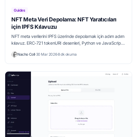
Guides
NFT Meta Veri Depolama: NFT Yaratıcıları
için IPFS Kılavuzu
NFT meta verilerini IPFS üzerinde depolamak için adım adım
kılavuz. ERC-721 tokenURI desenleri, Python ve JavaScript
örnekleri içerir.
Nacho Coll
·
30 Mar 2026
·
8 dk okuma