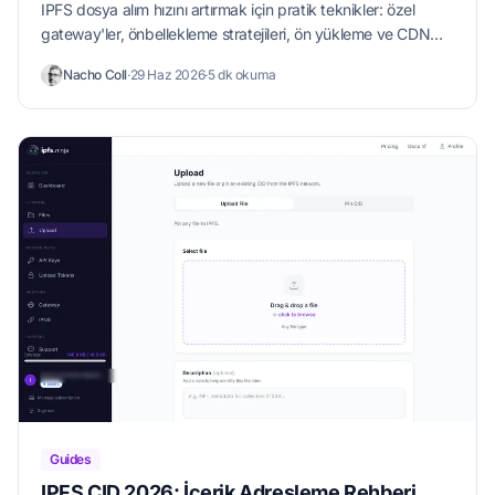
IPFS dosya alım hızını artırmak için pratik teknikler: özel
gateway'ler, önbellekleme stratejileri, ön yükleme ve CDN
entegrasyonu.
Nacho Coll
·
29 Haz 2026
·
5 dk okuma
Guides
IPFS CID 2026: İçerik Adresleme Rehberi