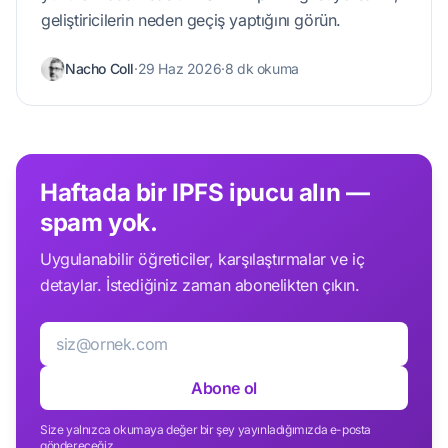
geliştiricilerin neden geçiş yaptığını görün.
Nacho Coll
·
29 Haz 2026
·
8 dk okuma
Haftada bir IPFS ipucu alın —
spam yok.
Uygulanabilir öğreticiler, karşılaştırmalar ve iç
detaylar. İstediğiniz zaman abonelikten çıkın.
E-posta
Abone ol
Size yalnızca okumaya değer bir şey yayınladığımızda e-posta
göndereceğiz.