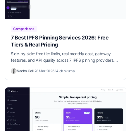
Comparisons
7 Best IPFS Pinning Services 2026: Free
Tiers & Real Pricing
Side-by-side: free tier limits, real monthly cost, gateway
features, and API quality across 7 IPFS pinning providers.
Updated 2026.
Nacho Coll
·
28 Mar 2026
·
14 dk okuma