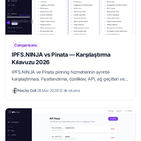
Comparisons
IPFS.NINJA vs Pinata — Karşılaştırma
Kılavuzu 2026
IPFS.NINJA ve Pinata pinning hizmetlerinin ayrıntılı
karşılaştırması. Fiyatlandırma, özellikler, API, ağ geçitleri ve
geliştirici deneyimi yan yana.
Nacho Coll
·
28 Mar 2026
·
12 dk okuma