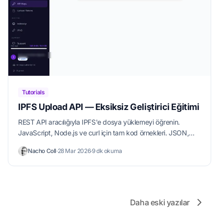
Tutorials
IPFS Upload API — Eksiksiz Geliştirici Eğitimi
REST API aracılığıyla IPFS'e dosya yüklemeyi öğrenin.
JavaScript, Node.js ve curl için tam kod örnekleri. JSON,
görüntü yükleyin, istemci tarafı yüklemeler için imzalı
Nacho Coll
·
28 Mar 2026
·
9 dk okuma
tokenler kullanın.
Daha eski yazılar