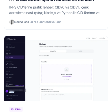
IPFS CID'lerine pratik rehber: CIDv0 vs CIDv1, içerik
adresleme nasıl çalışır, Node.js ve Python ile CID üretme ve
bütünlük doğrulama. 2026 için güncellendi.
Nacho Coll
·
20 Nis 2026
·
9 dk okuma
Guides