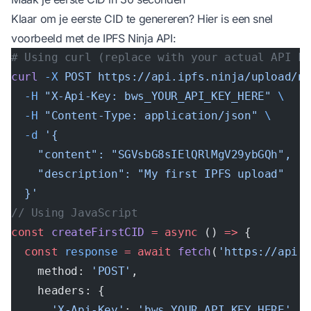
Klaar om je eerste CID te genereren? Hier is een snel
voorbeeld met de IPFS Ninja API:
# Using curl (replace with your actual API k
curl
 -X
 POST
 https://api.ipfs.ninja/upload/n
  -H
 "X-Api-Key: bws_YOUR_API_KEY_HERE"
 \
  -H
 "Content-Type: application/json"
 \
  -d
 '{
    "content": "SGVsbG8sIElQRlMgV29ybGQh",
    "description": "My first IPFS upload"
  }'
// Using JavaScript
const
 createFirstCID
 =
 async
 () 
=>
 {
  const
 response
 =
 await
 fetch
(
'https://api.
    method: 
'POST'
,
    headers: {
      'X-Api-Key'
: 
'bws_YOUR_API_KEY_HERE'
,