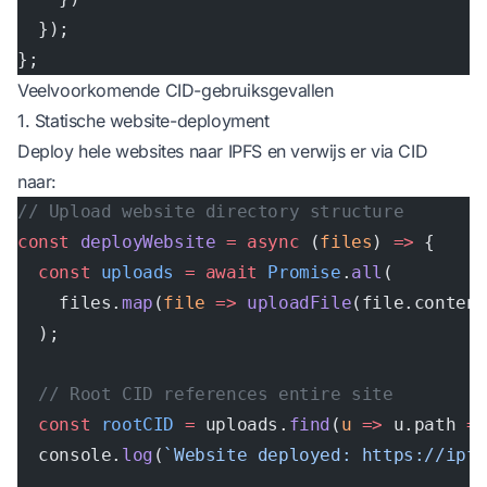
  });
};
Veelvoorkomende CID-gebruiksgevallen
1. Statische website-deployment
Deploy hele websites naar IPFS en verwijs er via CID
naar:
// Upload website directory structure
const
 deployWebsite
 =
 async
 (
files
) 
=>
 {
  const
 uploads
 =
 await
 Promise
.
all
(
    files.
map
(
file
 =>
 uploadFile
(file.conten
  );
  // Root CID references entire site
  const
 rootCID
 =
 uploads.
find
(
u
 =>
 u.path 
=
  console.
log
(
`Website deployed: https://ipf