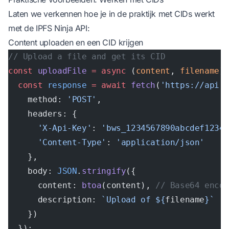
Laten we verkennen hoe je in de praktijk met CIDs werkt
met de IPFS Ninja API:
Content uploaden en een CID krijgen
// Upload a file and get its CID
const
 uploadFile
 =
 async
 (
content
, 
filename
)
  const
 response
 =
 await
 fetch
(
'https://api.
    method: 
'POST'
,
    headers: {
      'X-Api-Key'
: 
'bws_1234567890abcdef1234
      'Content-Type'
: 
'application/json'
    },
    body: 
JSON
.
stringify
({
      content: 
btoa
(content), 
// Base64 enco
      description: 
`Upload of ${
filename
}`
    })
  });