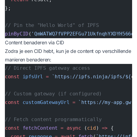
};
// Pin the "Hello World" of IPFS
pinByCID
(
'QmWATWQ7fVPP2EFGu71UkfnqhYXDYH566q
Content benaderen via CID
Zodra je een CID hebt, kun je de content op verschillende
manieren benaderen:
// Direct IPFS gateway access
const
 ipfsUrl
 =
 `https://ipfs.ninja/ipfs/${
c
// Custom gateway (if configured)
const
 customGatewayUrl
 =
 `https://my-app.gw.
// Fetch content programmatically
const
 fetchContent
 =
 async
 (
cid
) 
=>
 {
  const
 response
 =
 await
 fetch
(
`https://ipfs