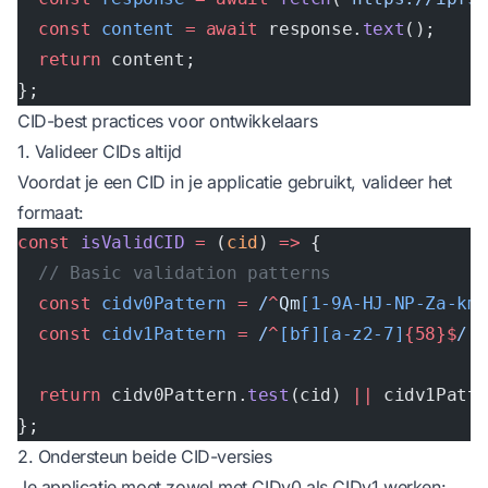
  const
 content
 =
 await
 response.
text
();
  return
 content;
};
CID-best practices voor ontwikkelaars
1. Valideer CIDs altijd
Voordat je een CID in je applicatie gebruikt, valideer het
formaat:
const
 isValidCID
 =
 (
cid
) 
=>
 {
  // Basic validation patterns
  const
 cidv0Pattern
 =
 /
^
Qm
[1-9A-HJ-NP-Za-km
  const
 cidv1Pattern
 =
 /
^
[bf][a-z2-7]
{58}$
/
;
  return
 cidv0Pattern.
test
(cid) 
||
 cidv1Patt
};
2. Ondersteun beide CID-versies
Je applicatie moet zowel met CIDv0 als CIDv1 werken: