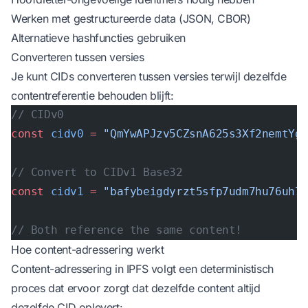
Werken met gestructureerde data (JSON, CBOR)
Alternatieve hashfuncties gebruiken
Converteren tussen versies
Je kunt CIDs converteren tussen versies terwijl dezelfde
contentreferentie behouden blijft:
// CIDv0
const
 cidv0
 =
 "QmYwAPJzv5CZsnA625s3Xf2nemtYg
// Convert to CIDv1 Base32
const
 cidv1
 =
 "bafybeigdyrzt5sfp7udm7hu76uh7
// Both reference the same content!
Hoe content-adressering werkt
Content-adressering in IPFS volgt een deterministisch
proces dat ervoor zorgt dat dezelfde content altijd
dezelfde CID oplevert: