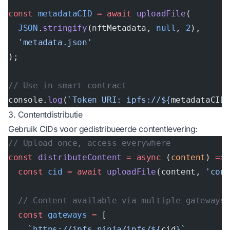
const
 metadataCID
 =
 await
 uploadFile
(
  JSON
.
stringify
(nftMetadata, 
null
, 
2
), 
  'metadata.json'
);
// Use in smart contract
console.
log
(
`Token URI: ipfs://${
metadataCID
3. Contentdistributie
Gebruik CIDs voor gedistribueerde contentlevering:
// Upload once, access everywhere
const
 distributeContent
 =
 async
 (
content
) 
=>
  const
 cid
 =
 await
 uploadFile
(content, 
'con
  // Content available via multiple gateways
  const
 gateways
 =
 [
    `https://ipfs.ninja/ipfs/${
cid
}`
,