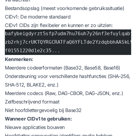
Bestandsopslag (meest voorkomende gebruikssituatie)
CIDv1: De moderne standaard
CIDv1 CIDs zijn flexibeler en kunnen er zo uitzien:
bafybeigdyrzt5sfp7udm7hu76uh7y26nf3efuylqabf
zb2rhj7crUKTQYRGCRATFaQ6YFLTde2YzdqbbhAASkL9
f01551220d1e2c35...                          
Kenmerken:
Meerdere codeerformaten (Base32, Base58, Base16)
Ondersteuning voor verschillende hashfuncties (SHA-256,
SHA-512, BLAKE2, enz.)
Meerdere codecs (Raw, DAG-CBOR, DAG-JSON, enz.)
Zelfbeschrijvend formaat
Niet hoofdlettergevoelig bij Base32
Wanneer CIDv1 te gebruiken:
Nieuwe applicaties bouwen
Hoofdletter-ongevoelige identifiers nodig hebben