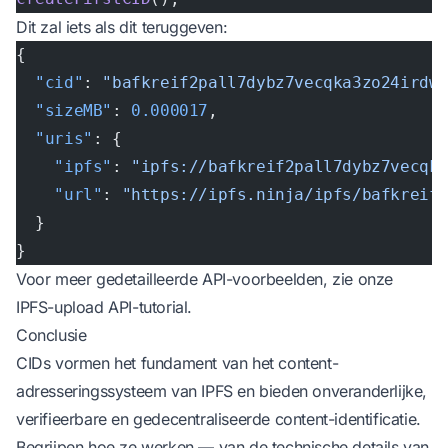
Dit zal iets als dit teruggeven:
{
  "cid"
: 
"bafkreif2pall7dybz7vecqka3zo24irdw
  "sizeMB"
: 
0.000017
,
  "uris"
: {
    "ipfs"
: 
"ipfs://bafkreif2pall7dybz7vecqk
    "url"
: 
"https://ipfs.ninja/ipfs/bafkreif
  }
}
Voor meer gedetailleerde API-voorbeelden, zie onze
IPFS-upload API-tutorial
.
Conclusie
CIDs vormen het fundament van het content-
adresseringssysteem van IPFS en bieden onveranderlijke,
verifieerbare en gedecentraliseerde content-identificatie.
Begrijpen hoe ze werken — van de technische details van