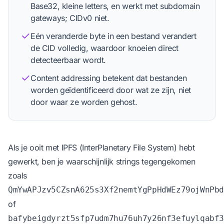
Base32, kleine letters, en werkt met subdomain
gateways; CIDv0 niet.
Eén veranderde byte in een bestand verandert
de CID volledig, waardoor knoeien direct
detecteerbaar wordt.
Content addressing betekent dat bestanden
worden geïdentificeerd door wat ze zijn, niet
door waar ze worden gehost.
Als je ooit met IPFS (InterPlanetary File System) hebt
gewerkt, ben je waarschijnlijk strings tegengekomen
zoals
QmYwAPJzv5CZsnA625s3Xf2nemtYgPpHdWEz79ojWnPb
of
bafybeigdyrzt5sfp7udm7hu76uh7y26nf3efuylqabf