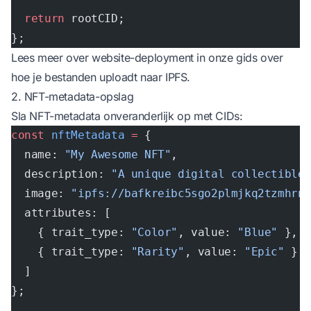
  return
 rootCID;
};
Lees meer over website-deployment in onze gids over
hoe je bestanden uploadt naar IPFS
.
2. NFT-metadata-opslag
Sla NFT-metadata onveranderlijk op met CIDs:
const
 nftMetadata
 =
 {
  name: 
"My Awesome NFT"
,
  description: 
"A unique digital collectible
  image: 
"ipfs://bafkreibc5sgo2plmjkq2tzmhrn
  attributes: [
    { trait_type: 
"Color"
, value: 
"Blue"
 },
    { trait_type: 
"Rarity"
, value: 
"Epic"
 }
  ]
};