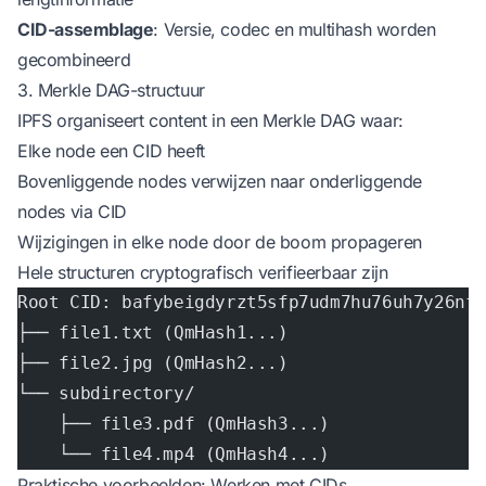
CID-assemblage
: Versie, codec en multihash worden
gecombineerd
3. Merkle DAG-structuur
IPFS organiseert content in een Merkle DAG waar:
Elke node een CID heeft
Bovenliggende nodes verwijzen naar onderliggende
nodes via CID
Wijzigingen in elke node door de boom propageren
Hele structuren cryptografisch verifieerbaar zijn
Root CID: bafybeigdyrzt5sfp7udm7hu76uh7y26nf
├── file1.txt (QmHash1...)
├── file2.jpg (QmHash2...)
└── subdirectory/
    ├── file3.pdf (QmHash3...)
    └── file4.mp4 (QmHash4...)
Praktische voorbeelden: Werken met CIDs