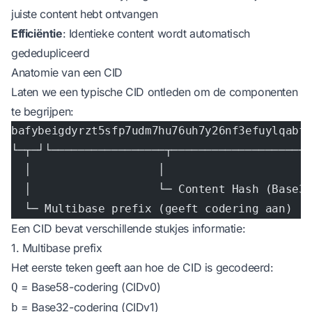
juiste content hebt ontvangen
Efficiëntie
: Identieke content wordt automatisch
gededupliceerd
Anatomie van een CID
Laten we een typische CID ontleden om de componenten
te begrijpen:
bafybeigdyrzt5sfp7udm7hu76uh7y26nf3efuylqabf
└─┬─┘└─────────────────┬────────────────────
  │                   │
  │                   └─ Content Hash (Base3
  └─ Multibase prefix (geeft codering aan)
Een CID bevat verschillende stukjes informatie:
1. Multibase prefix
Het eerste teken geeft aan hoe de CID is gecodeerd:
= Base58-codering (CIDv0)
Q
= Base32-codering (CIDv1)
b