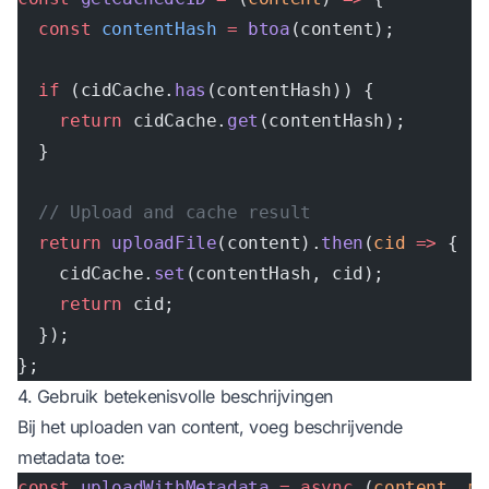
  const
 contentHash
 =
 btoa
(content);
  if
 (cidCache.
has
(contentHash)) {
    return
 cidCache.
get
(contentHash);
  }
  // Upload and cache result
  return
 uploadFile
(content).
then
(
cid
 =>
 {
    cidCache.
set
(contentHash, cid);
    return
 cid;
  });
};
4. Gebruik betekenisvolle beschrijvingen
Bij het uploaden van content, voeg beschrijvende
metadata toe:
const
 uploadWithMetadata
 =
 async
 (
content
, 
m