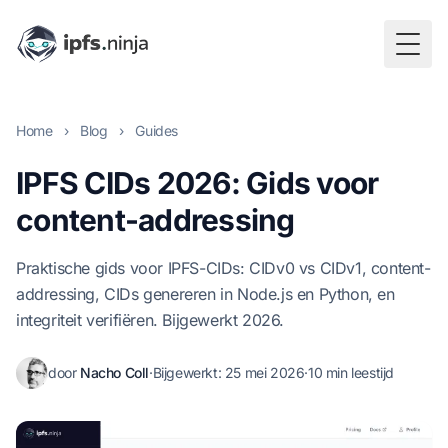
Togg
Home
›
Blog
›
Guides
IPFS CIDs 2026: Gids voor
content-addressing
Praktische gids voor IPFS-CIDs: CIDv0 vs CIDv1, content-
addressing, CIDs genereren in Node.js en Python, en
integriteit verifiëren. Bijgewerkt 2026.
door
Nacho Coll
·
Bijgewerkt:
25 mei 2026
·
10 min leestijd
Nacho Coll
Founder & Engineer at IPFS.NINJA