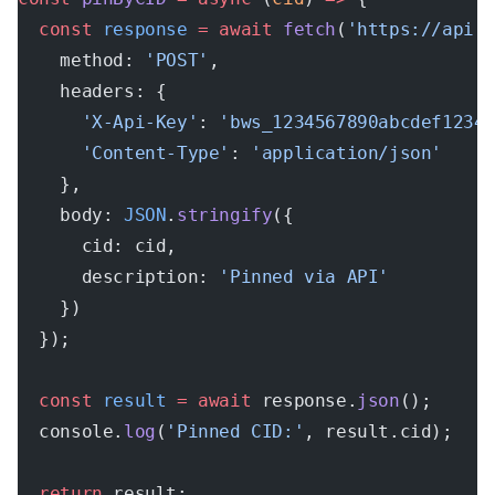
  const
 response
 =
 await
 fetch
(
'https://api.
    method: 
'POST'
,
    headers: {
      'X-Api-Key'
: 
'bws_1234567890abcdef1234
      'Content-Type'
: 
'application/json'
    },
    body: 
JSON
.
stringify
({
      cid: cid,
      description: 
'Pinned via API'
    })
  });
  const
 result
 =
 await
 response.
json
();
  console.
log
(
'Pinned CID:'
, result.cid);
  return
 result;