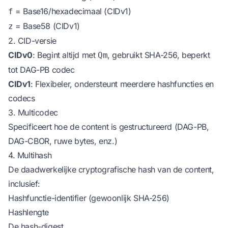
= Base16/hexadecimaal (CIDv1)
f
= Base58 (CIDv1)
z
2. CID-versie
CIDv0
: Begint altijd met
, gebruikt SHA-256, beperkt
Qm
tot DAG-PB codec
CIDv1
: Flexibeler, ondersteunt meerdere hashfuncties en
codecs
3. Multicodec
Specificeert hoe de content is gestructureerd (DAG-PB,
DAG-CBOR, ruwe bytes, enz.)
4. Multihash
De daadwerkelijke cryptografische hash van de content,
inclusief:
Hashfunctie-identifier (gewoonlijk SHA-256)
Hashlengte
De hash-digest