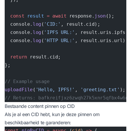
  const
 result
 =
 await
 response.
json
();
  console.
log
(
'CID:'
, result.cid);
  console.
log
(
'IPFS URL:'
, result.uris.ipfs)
  console.
log
(
'HTTP URL:'
, result.uris.url);
  return
 result.cid;
};
// Example usage
uploadFile
(
'Hello, IPFS!'
, 
'greeting.txt'
);
// Returns: bafkreifjxz6zwqh27k5xnr5qfbx4w6n
Bestaande content pinnen op CID
Als je al een CID hebt, kun je deze pinnen om
beschikbaarheid te garanderen:
const
 pinByCID
 =
 async
 (
cid
) 
=>
 {