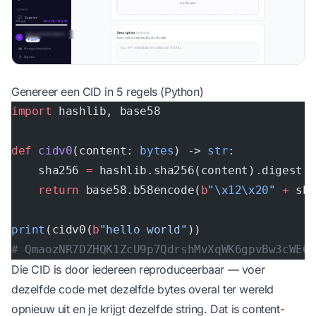
Genereer een CID in 5 regels (Python)
import
 hashlib, base58
def
 cidv0
(content: 
bytes
) -> 
str
:
    sha256 
=
 hashlib.sha256(content).digest(
    return
 base58.b58encode(
b
"
\x12\x20
"
 +
 sh
print
(cidv0(
b
"hello world"
))
# QmaozNR7DZHQK1ZcU9p7QdrshMvXqWK6gpvBw3cWE6
Die CID is door iedereen reproduceerbaar — voer
dezelfde code met dezelfde bytes overal ter wereld
opnieuw uit en je krijgt dezelfde string. Dat is content-