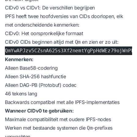
CIDv0 vs CIDv1: De verschillen begrijpen
IPFS heeft twee hoofdversies van CIDs doorlopen, elk
met onderscheidende kenmerken:
CIDv0: Het oorspronkelijke formaat
CIDv0 CIDs beginnen altijd met
en zien er zo uit:
Qm
QmYwAPJzv5CZsnA625s3Xf2nemtYgPpHdWEz79ojWnPb
Kenmerken:
Alleen Base58-codering
Alleen SHA-256 hashfunctie
Alleen DAG-PB (Protobuf) codec
46 tekens lang
Backwards compatibel met alle IPFS-implementaties
Wanneer CIDv0 te gebruiken:
Maximale compatibiliteit met oudere IPFS-nodes
Werken met bestaande systemen die
-prefixes
Qm
verwachten