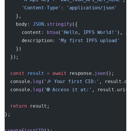
      'Content-Type'
: 
'application/json'
    },
    body: 
JSON
.
stringify
({
      content: 
btoa
(
'Hello, IPFS World!'
), 
/
      description: 
'My first IPFS upload'
    })
  });
  const
 result
 =
 await
 response.
json
();
  console.
log
(
'🎉 Your first CID:'
, result.ci
  console.
log
(
'🌐 Access it at:'
, result.uris
  return
 result;
};
createFirstCID
();