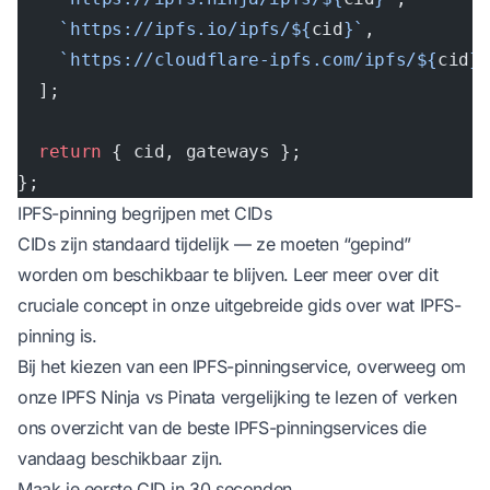
    `https://ipfs.io/ipfs/${
cid
}`
,
    `https://cloudflare-ipfs.com/ipfs/${
cid
}
  ];
  return
 { cid, gateways };
};
IPFS-pinning begrijpen met CIDs
CIDs zijn standaard tijdelijk — ze moeten “gepind”
worden om beschikbaar te blijven. Leer meer over dit
cruciale concept in onze uitgebreide gids over
wat IPFS-
pinning is
.
Bij het kiezen van een IPFS-pinningservice, overweeg om
onze
IPFS Ninja vs Pinata
vergelijking te lezen of verken
ons overzicht van de
beste IPFS-pinningservices
die
vandaag beschikbaar zijn.
Maak je eerste CID in 30 seconden