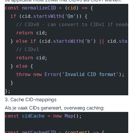
const
 normalizeCID
 =
 (
cid
) 
=>
 {
  if
 (cid.
startsWith
(
'Qm'
)) {
    // CIDv0 - can convert to CIDv1 if needed
    return
 cid;
  } 
else
 if
 (cid.
startsWith
(
'b'
) 
||
 cid.
star
    // CIDv1
    return
 cid;
  } 
else
 {
    throw
 new
 Error
(
'Invalid CID format'
);
  }
};
3. Cache CID-mappings
Als je vaak CIDs genereert, overweeg caching:
const
 cidCache
 =
 new
 Map
();
const
 getCachedCID
 =
 (
content
) 
=>
 {