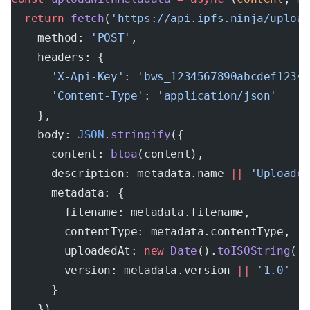
  return
 fetch
(
'https://api.ipfs.ninja/uploa
    method: 
'POST'
,
    headers: {
      'X-Api-Key'
: 
'bws_1234567890abcdef1234
      'Content-Type'
: 
'application/json'
    },
    body: 
JSON
.
stringify
({
      content: 
btoa
(content),
      description: metadata.name 
||
 'Uploade
      metadata: {
        filename: metadata.filename,
        contentType: metadata.contentType,
        uploadedAt: 
new
 Date
().
toISOString
()
        version: metadata.version 
||
 '1.0'
      }
    })