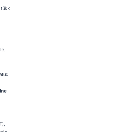
 tükk
le.
datud
dne
T),
mele