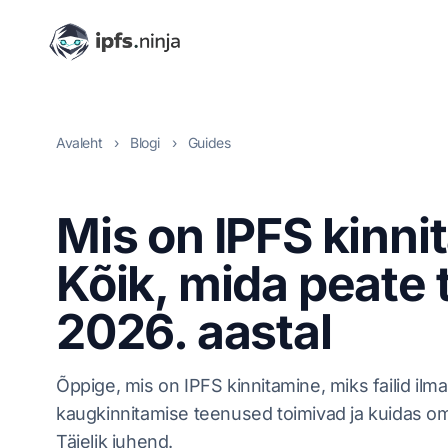
Avaleht
›
Blogi
›
Guides
Mis on IPFS kinn
Kõik, mida peate
2026. aastal
Õppige, mis on IPFS kinnitamine, miks failid ilm
kaugkinnitamise teenused toimivad ja kuidas oma
Täielik juhend.