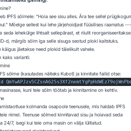
mine?
leb IPFS sõlmele: “Hoia see sisu alles. Ära tee sellel prügikogum
hul.” Mõelge sellest kui lehe järjehoidjast füüsilises raamatus ---
 seda lehekülge lihtsalt sellepärast, et riiulit reorganiseeritakse
CID-d, märgib sõlm iga selle sisuga seotud ploki kaitstuks.
käigus jäetakse need plokid täielikult vahele.
 kaks varianti:
amine
FS sõlme (kasutades näiteks Kubot) ja kinnitate failid otse:
dd
 QmYwAPJzv5CZsnA625s3Xf2nemtYgPpHdWEz79ojWnPb
 masinasse, kuni teie sõlm töötab ja kinnitamine on kehtiv.
ne
tamistaotluse kolmanda osapoole teenusele, mis haldab IPFS
i teie nimel. Teenuse sõlmed kinnitavad sisu ja hoiavad seda
 24/7, isegi kui teie oma masin on välja lülitatud.
itamisteenused eksisteerivad