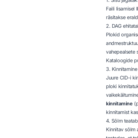
Faili lisamisel
räsitakse erald
2. DAG ehitata
Plokid organi
andmestruktuur
vahepealsete 
Kataloogide pu
3. Kinnitamine
Juure CID-i kin
ploki kinnitat
vaikekäitumin
kinnitamine
(p
kinnitamist ka
4. Sõlm teata
Kinnitav sõlm 
teatades, et t