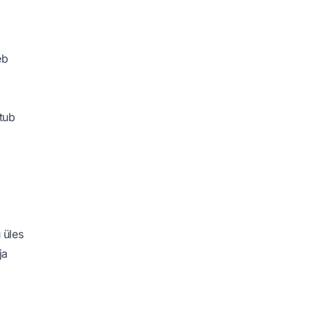
eb
tub
 üles
ja