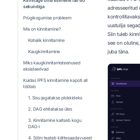
Kinnitage oma esimene fail 60
sekundiga
adresseeritud
kontrollitavak
Prügikogumise probleem
uustulija sega
Mis on kinnitamine?
Siin tuleb kin
Kohalik kinnitamine
see on oluline,
juba täna.
Kaugkinnitamine
Miks kaugkinnitamisteenused
eksisteerivad
Kuidas IPFS kinnitamine kapoti all
töötab
1. Sisu jagatakse plokkideks
2. DAG ehitatakse üles
3. Kinnitamine kaitseb kogu
DAG-i
4. Sõlm teatab kättesaadavusest