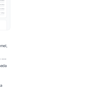
emel,
)
---
 seda
ta