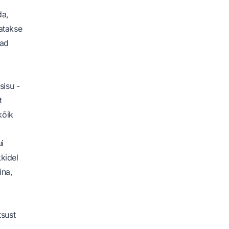
da,
atakse
vad
sisu -
t
kõik
i
kkidel
ina,
tsust