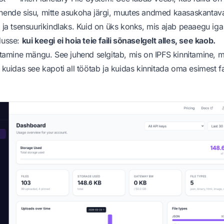
 nende sisu, mitte asukoha järgi, muutes andmed kaasaskantav
s ja tsensuurikindlaks. Kuid on üks konks, mis ajab peaaegu iga
dusse:
kui keegi ei hoia teie faili sõnaselgelt alles, see kaob.
nitamine mängu. See juhend selgitab, mis on IPFS kinnitamine, m
 kuidas see kapoti all töötab ja kuidas kinnitada oma esimest fa