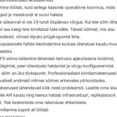
amine töötab, kuid sellega kaasneb operatiivne koormus, mida
aid ja meeskondi ei soovi hallata:
ie sülearvuti ei ole 24 tundi ööpäevas võrgus. Kui teie sõlm läh
ei saa keegi teie kinnitatud faile kätte. Teised sõlmed, mis sisu
estasid, võivad lõpuks prügikogumist teha.
populaarsete failide teenindamine koduse ühenduse kaudu muu
kaelaks.
PFS sõlme käitamine tähendab tarkvara ajakohasena hoidmist,
jälgimist, peer-ühenduste haldamist ja võrgu konfigureerimist.
 sõlm on üks tõrkepunkt. Professionaalsed kinnitamisteenused
avaliselt andmeid mitmes sõlmes erinevates piirkondades.
steenused lahendavad kõik need probleemid. Laadite oma sisu
elle API kaudu ning teenus haldab infrastruktuuri, replikatsiooni 
t. Teie keskendute oma rakenduse ehitamisele.
nnitamine kapoti all töötab
kse plokkideks