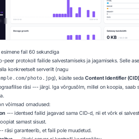
 esimene fail 60 sekundiga
o-peer protokoll failide salvestamiseks ja jagamiseks. Selle as
 alla konkreetselt serverilt (nagu
), küsite seda
Content Identifier (CID
ample.com/photo.jpg
tograafilise räsi --- järgi. Iga võrgusõlm, millel on koopia, saab
a.
l on võimsad omadused:
oon
--- identsed failid jagavad sama CID-d, nii et võrk ei salves
oopiat samast sisust.
- räsi garanteerib, et faili pole muudetud.
eritus
--- ükski server ei kontrolli juurdepääsu.