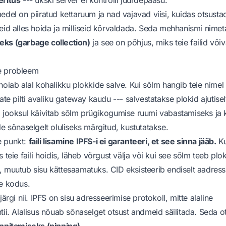
edel on piiratud kettaruum ja nad vajavad viisi, kuidas otsusta
eid alles hoida ja milliseid kõrvaldada. Seda mehhanismi nimet
ks (garbage collection)
ja see on põhjus, miks teie failid või
e probleem
hoiab alal kohalikku plokkide salve. Kui sõlm hangib teie nimel 
ate pilti avaliku gateway kaudu --- salvestatakse plokid ajutisel
 jooksul käivitab sõlm prügikogumise ruumi vabastamiseks ja 
le sõnaselgelt oluliseks märgitud, kustutatakse.
ne punkt:
faili lisamine IPFS-i ei garanteeri, et see sinna jääb.
Ku
 teie faili hoidis, läheb võrgust välja või kui see sõlm teeb plo
 muutub sisu kättesaamatuks. CID eksisteerib endiselt aadress
e kodus.
järgi nii. IPFS on sisu adresseerimise protokoll, mitte alaline
tii. Alalisus nõuab sõnaselget otsust andmeid säilitada. Seda o
innitamiseks (pinning)
.