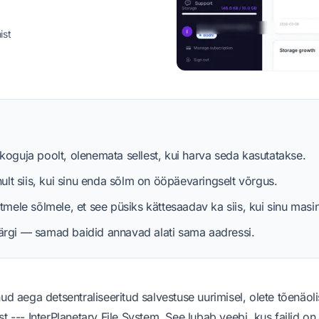
ist
gikoguja poolt, olenemata sellest, kui harva seda kasutatakse.
ult siis, kui sinu enda sõlm on ööpäevaringselt võrgus.
tmele sõlmele, et see püsiks kättesaadav ka siis, kui sinu mas
a järgi — samad baidid annavad alati sama aadressi.
ud aega detsentraliseeritud salvestuse uurimisel, olete tõenäoli
t --- InterPlanetary File System. See lubab veebi, kus failid on