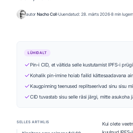
autor
Nacho Coll
·
Uuendatud:
28. märts 2026
·
8 min lugem
Nacho Coll
Founder & Engineer at IPFS.NINJA
LÜHIDALT
Pin-i CID, et vältida selle kustutamist IPFS-i prü
Kohalik pin-imine hoiab failid kättesaadavana ain
Vaata profiili
Toimetusprotsess
Kaugpinning teenused replitseerivad sinu sisu mi
CID tuvastab sisu selle räsi järgi, mitte asukoh
SELLES ARTIKLIS
Kui olete veetn
kuulnud IPFS-is