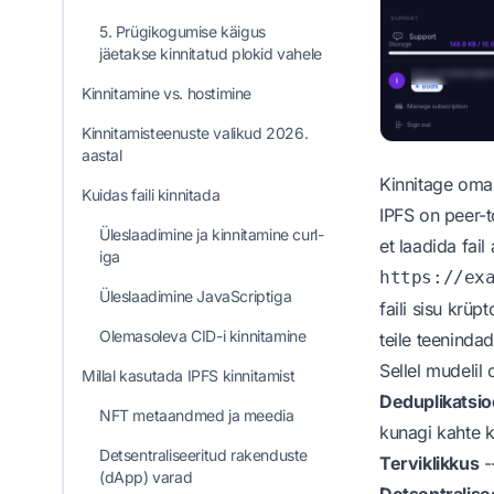
5. Prügikogumise käigus
jäetakse kinnitatud plokid vahele
Kinnitamine vs. hostimine
Kinnitamisteenuste valikud 2026.
aastal
Kinnitage oma
Kuidas faili kinnitada
IPFS on peer-t
Üleslaadimine ja kinnitamine curl-
et laadida fail
iga
https://ex
Üleslaadimine JavaScriptiga
faili sisu krüp
Olemasoleva CID-i kinnitamine
teile teenindad
Sellel mudeli
Millal kasutada IPFS kinnitamist
Deduplikatsi
NFT metaandmed ja meedia
kunagi kahte k
Detsentraliseeritud rakenduste
Terviklikkus
--
(dApp) varad
Detsentralise