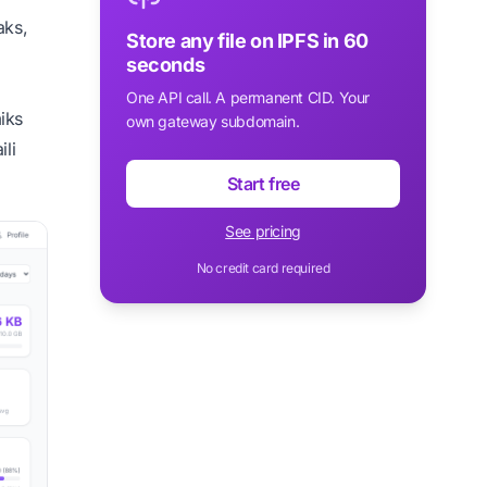
aks,
Store any file on IPFS in 60
seconds
One API call. A permanent CID. Your
iks
own gateway subdomain.
ili
Start free
See pricing
No credit card required