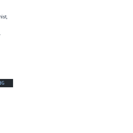
ist,
.
dG