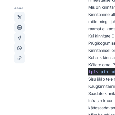
Mis on kinnita
JAGA
Kinnitamine üt
mitte mingil ju
raamat ei kaota
Kui kinnitate 
Prügikogumise 
Kinnitamisel on
Kohalik kinnit
Käitate oma IP
ipfs
 pin
 a
Sisu jääb teie
Kaugkinnitami
Saadate kinni
infrastruktuur
kättesaadavana
Miks kaugkinn