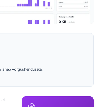
in läheb võrguühenduseta.
selt