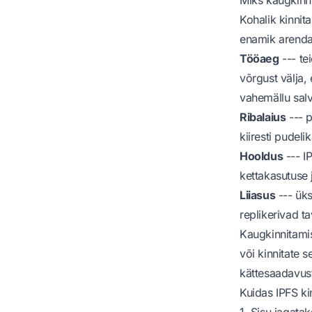
Kohalik kinnit
enamik arendaj
Tööaeg
--- te
võrgust välja, 
vahemällu salv
Ribalaius
--- 
kiiresti pudeli
Hooldus
--- I
kettakasutuse 
Liiasus
--- üks
replikerivad t
Kaugkinnitami
või kinnitate s
kättesaadavus
Kuidas IPFS ki
1. Sisu jagata