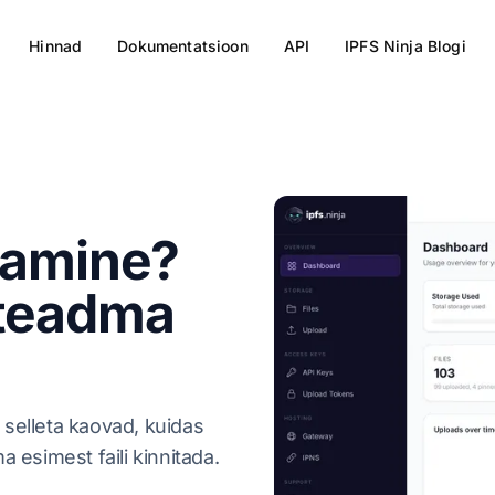
Hinnad
Dokumentatsioon
API
IPFS Ninja Blogi
itamine?
 teadma
a selleta kaovad, kuidas
 esimest faili kinnitada.