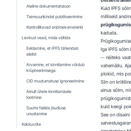
Alaline dokumentatsioon
Kuid IPFS sõlm
milliseid andm
Tsensuurikindel publitseerimine
prügikogumise
Kontrollitavad andmekonveierid
kaduda.
Levinud vead, mida vältida
Prügikogumis
Eeldamine, et IPFS tähendab
Iga IPFS sõlm 
alalist
-- näiteks vaat
Arvamine, et kinnitamine võrdub
vahemällu. Aja
krüpteerimisega
plokid, mis po
CID muutumatuse ignoreerimine
Siin on kriitili
ainus sõlm, mis
Ainult ühele kinnitamisele
lootmine
prügikogumist,
kuid keegi pol
Suurte failide jõudluse
unustamine
See on disaini 
salvestusgaran
Kokkuvõte
nimetatakse
k