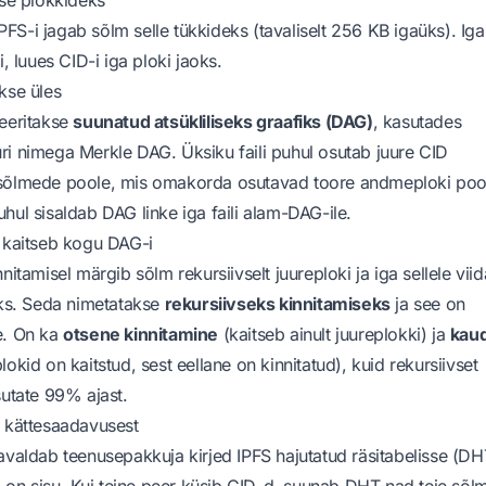
 IPFS-i jagab sõlm selle tükkideks (tavaliselt 256 KB igaüks). Iga
i, luues CID-i iga ploki jaoks.
kse üles
seeritakse
suunatud atsükliliseks graafiks (DAG)
, kasutades
i nimega Merkle DAG. Üksiku faili puhul osutab juure CID
sõlmede poole, mis omakorda osutavad toore andmeploki poo
hul sisaldab DAG linke iga faili alam-DAG-ile.
 kaitseb kogu DAG-i
nitamisel märgib sõlm rekursiivselt juureploki ja iga sellele vii
uks. Seda nimetatakse
rekursiivseks kinnitamiseks
ja see on
e. On ka
otsene kinnitamine
(kaitseb ainult juureplokki) ja
kau
lokid on kaitstud, sest eellane on kinnitatud), kuid rekursiivset
sutate 99% ajast.
b kättesaadavusest
avaldab teenusepakkuja kirjed IPFS hajutatud räsitabelisse (DH
al on sisu. Kui teine peer küsib CID-d, suunab DHT nad teie sõl