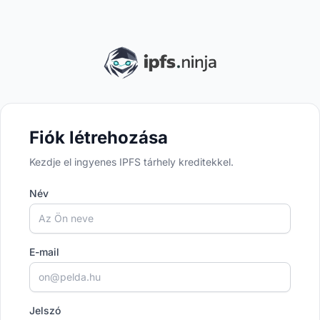
Fiók létrehozása
Create your account with email or social login
Kezdje el ingyenes IPFS tárhely kreditekkel.
Név
E-mail
Jelszó