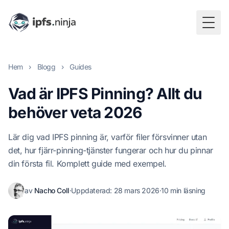
Togg
Hem
›
Blogg
›
Guides
Vad är IPFS Pinning? Allt du
behöver veta 2026
Lär dig vad IPFS pinning är, varför filer försvinner utan
det, hur fjärr-pinning-tjänster fungerar och hur du pinnar
din första fil. Komplett guide med exempel.
av
Nacho Coll
·
Uppdaterad:
28 mars 2026
·
10 min läsning
Nacho Coll
Founder & Engineer at IPFS.NINJA