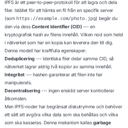
IPFS är ett peer-to-peer-protokoll för att lagra och dela
filer. Istället för att hämta en fil från en specifik server
(som
) begär du
https://example.com/photo.jpg
den via dess
Content Identifier (CID)
--- en
kryptografisk hash av filens innehåll. Vilken nod som helst
i nätverket som har en kopia kan leverera den till dig.
Denna modell har kraftfulla egenskaper:
Deduplicering
--- identiska filer delar samma CID, så
nätverket lagrar aldrig två kopior av samma innehåll.
Integritet
--- hashen garanterar att filen inte har
manipulerats.
Decentralisering
--- ingen enskild server kontrollerar
åtkomsten.
Men IPFS-noder har begränsat diskutrymme och behöver
ett sätt att avgöra vilka data som ska behållas och vilka
som ska kasseras. Denna mekanism kallas
garbage