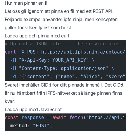
Hur man pinnar en fil
Låt oss gå igenom att pinna en fil med ett REST API.
Följande exempel använder
ipfs.ninja
, men koncepten
gäller för vilken tjänst som helst.
Ladda upp och pinna med curl
# Upload a JSON file --- the service pins it
curl
 -X
 POST
 https://api.ipfs.ninja/upload/n
  -H
 "X-Api-Key: YOUR_API_KEY"
 \
  -H
 "Content-Type: application/json"
 \
  -d
 '{"content": {"name": "Alice", "score":
Svaret innehåller CID:t för ditt pinnade innehåll. Det CID:t
är nu hämtbart från IPFS-nätverket så länge pinnen finns
kvar.
Ladda upp med JavaScript
const
 response
 =
 await
 fetch
(
"https://api.ip
  method: 
"POST"
,