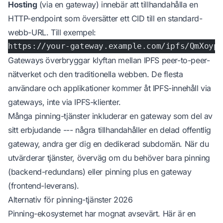
Hosting
(via en gateway) innebär att tillhandahålla en
HTTP-endpoint som översätter ett CID till en standard-
webb-URL. Till exempel:
https://your-gateway.example.com/ipfs/QmXoyp
Gateways överbryggar klyftan mellan IPFS peer-to-peer-
nätverket och den traditionella webben. De flesta
användare och applikationer kommer åt IPFS-innehåll via
gateways, inte via IPFS-klienter.
Många pinning-tjänster inkluderar en gateway som del av
sitt erbjudande --- några tillhandahåller en delad offentlig
gateway, andra ger dig en dedikerad subdomän. När du
utvärderar tjänster, överväg om du behöver bara pinning
(backend-redundans) eller pinning plus en gateway
(frontend-leverans).
Alternativ för pinning-tjänster 2026
Pinning-ekosystemet har mognat avsevärt. Här är en