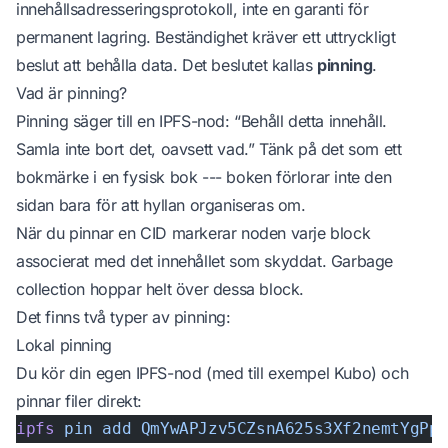
innehållsadresseringsprotokoll, inte en garanti för
permanent lagring. Beständighet kräver ett uttryckligt
beslut att behålla data. Det beslutet kallas
pinning
.
Vad är pinning?
Pinning säger till en IPFS-nod: “Behåll detta innehåll.
Samla inte bort det, oavsett vad.” Tänk på det som ett
bokmärke i en fysisk bok --- boken förlorar inte den
sidan bara för att hyllan organiseras om.
När du pinnar en CID markerar noden varje block
associerat med det innehållet som skyddat. Garbage
collection hoppar helt över dessa block.
Det finns två typer av pinning:
Lokal pinning
Du kör din egen IPFS-nod (med till exempel Kubo) och
pinnar filer direkt:
ipfs
 pin
 add
 QmYwAPJzv5CZsnA625s3Xf2nemtYgPp