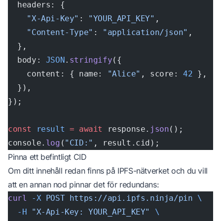
  headers: {
    "X-Api-Key"
: 
"YOUR_API_KEY"
,
    "Content-Type"
: 
"application/json"
,
  },
  body: 
JSON
.
stringify
({
    content: { name: 
"Alice"
, score: 
42
 },
  }),
});
const
 result
 =
 await
 response.
json
();
console.
log
(
"CID:"
, result.cid);
Pinna ett befintligt CID
Om ditt innehåll redan finns på IPFS-nätverket och du vill
att en annan nod pinnar det för redundans:
curl
 -X
 POST
 https://api.ipfs.ninja/pin
 \
  -H
 "X-Api-Key: YOUR_API_KEY"
 \