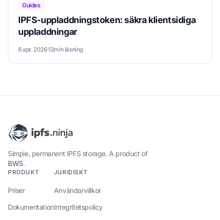
Guides
IPFS-uppladdningstoken: säkra klientsidiga
uppladdningar
6 apr. 2026
·
12min läsning
Simple, permanent IPFS storage. A product of
BWS
.
PRODUKT
JURIDISKT
Priser
Användarvillkor
Dokumentation
Integritetspolicy