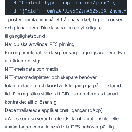
  -H
 "Content-Type: application/json"
 \
  -d
 '{"cid": "QmYwAPJzv5CZsnA625s3Xf2nemtYg
Tjänsten hämtar innehållet från nätverket, lagrar blocken
och pinnar dem. Din data har nu en ytterligare
tillgänglighetspunkt.
När du ska använda IPFS pinning
Pinning är inte rätt verktyg för varje lagringsproblem. Här
utmärker det sig:
NFT-metadata och media
NFT-marknadsplatser och skapare behöver
tokenmetadata och konstverk tillgängliga på obestämd
tid. Pinning säkerställer att CID:t som refereras i smart
kontraktet alltid löser sig.
Decentraliserade applikationstillgångar (dApp)
dApps som serverar frontends, konfigurationsfiler eller
användargenererat innehåll via IPFS behöver pålitlig