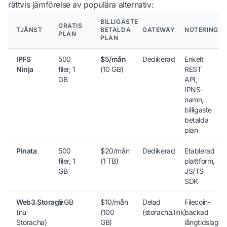
rättvis jämförelse av populära alternativ:
BILLIGASTE
GRATIS
TJÄNST
BETALDA
GATEWAY
NOTERINGA
PLAN
PLAN
IPFS
500
$5/mån
Dedikerad
Enkelt
Ninja
filer, 1
(10 GB)
REST
GB
API,
IPNS-
namn,
billigaste
betalda
plan
Pinata
500
$20/mån
Dedikerad
Etablerad
filer, 1
(1 TB)
plattform,
GB
JS/TS
SDK
Web3.Storage
5 GB
$10/mån
Delad
Filecoin-
(nu
(100
(storacha.link)
backad
Storacha)
GB)
långtidslagri