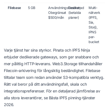
Filebase
5 GB
Användningsbaserat;
Dedikerad
Multi-
Obegränsat
(betalda
nätverk
$500/mån
planer)
(IPFS,
Sia,
Storj),
IPNS
per-
bucket
Varje tjänst har sina styrkor. Pinata och IPFS Ninja
erbjuder dedikerade gateways, som ger snabbare och
mer pålitlig HTTP-leverans. Web3.Storage tillhandahåller
Filecoin-arkivering för långsiktig beständighet. Filebase
tilltalar team som redan använder S3-kompatibla verktyg.
Rätt val beror på ditt användningsfall, skala och
integrationspreferenser. För en detaljerad jämförelse av
alla stora leverantörer, se
Bästa IPFS pinning-tjänster
2026
.