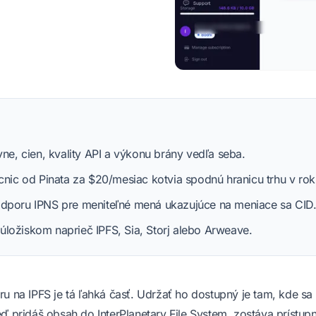
vne, cien, kvality API a výkonu brány vedľa seba.
cnic od Pinata za $20/mesiac kotvia spodnú hranicu trhu v ro
odporu IPNS pre meniteľné mená ukazujúce na meniace sa CID
ložiskom naprieč IPFS, Sia, Storj alebo Arweave.
u na IPFS je tá ľahká časť. Udržať ho dostupný je tam, kde sa 
ď pridáš obsah do InterPlanetary File System, zostáva prístupn