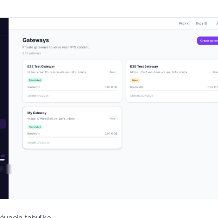
ávacia tabuľka