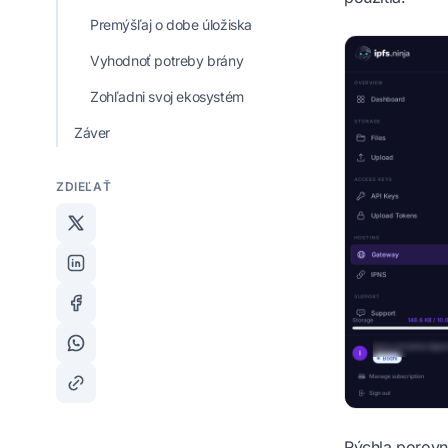
Premýšľaj o dobe úložiska
Vyhodnoť potreby brány
Zohľadni svoj ekosystém
Záver
ZDIEĽAŤ
Rýchla porovn