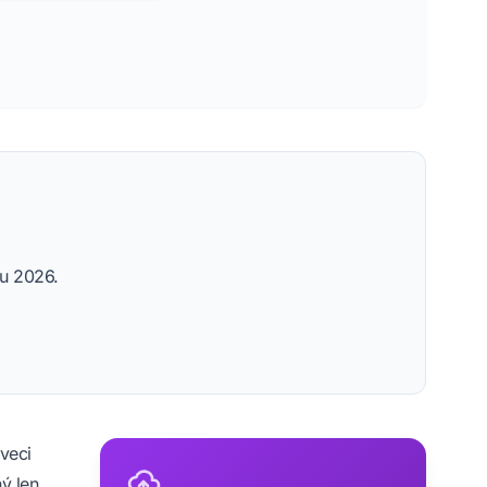
ku 2026.
.
veci
ý len