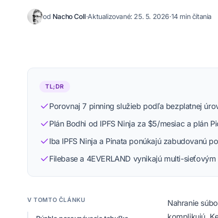
od
Nacho Coll
·
Aktualizované:
25. 5. 2026
·
14 min čítania
Nacho Coll
Founder & Engineer at IPFS.NINJA
TL;DR
Porovnaj 7 pinning služieb podľa bezplatnej úro
Zobraziť profil
Redakčný proces
Plán Bodhi od IPFS Ninja za $5/mesiac a plán Pi
Iba IPFS Ninja a Pinata ponúkajú zabudovanú p
Filebase a 4EVERLAND vynikajú multi-sieťovým ú
V TOMTO ČLÁNKU
Nahranie súbor
komplikujú. Ke