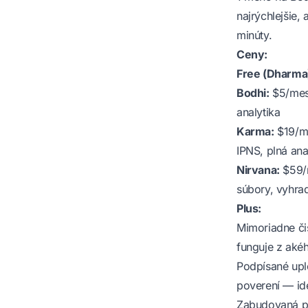
najrýchlejšie,
minúty.
Ceny:
Free (Dharma
Bodhi:
$5/mesi
analytika
Karma:
$19/me
IPNS, plná ana
Nirvana:
$59/m
súbory, vyhrad
Plus:
Mimoriadne či
funguje z aké
Podpísané upl
poverení — id
Zabudovaná po