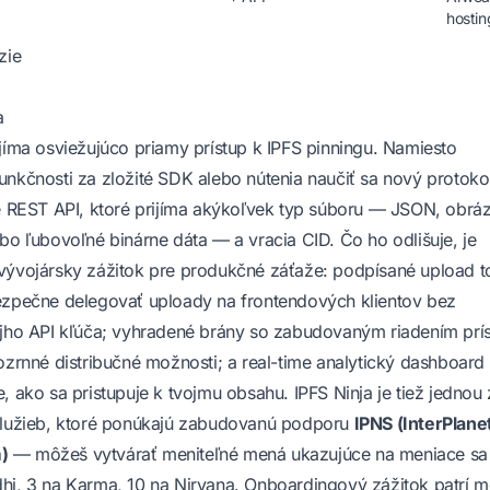
hostin
zie
a
jíma osviežujúco priamy prístup k IPFS pinningu. Namiesto
nkčnosti za zložité SDK alebo nútenia naučiť sa nový protoko
té REST API, ktoré prijíma akýkoľvek typ súboru — JSON, obráz
bo ľubovoľné binárne dáta — a vracia CID. Čo ho odlišuje, je
vývojársky zážitok pre produkčné záťaže: podpísané upload 
ezpečne delegovať uploady na frontendových klientov bez
ojho API kľúča; vyhradené brány so zabudovaným riadením prí
ozrnné distribučné možnosti; a real-time analytický dashboard
, ako sa pristupuje k tvojmu obsahu. IPFS Ninja je tiež jednou 
služieb, ktoré ponúkajú zabudovanú podporu
IPNS (InterPlane
)
— môžeš vytvárať meniteľné mená ukazujúce na meniace sa
hi, 3 na Karma, 10 na Nirvana. Onboardingový zážitok patrí m