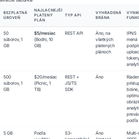
NAJLACNEJŠÍ
BEZPLATNÁ
VYHRADENÁ
VYNI
PLATENÝ
TYP API
ÚROVEŇ
BRÁNA
FUNK
PLÁN
50
$5/mesiac
REST API
Áno, na
IPNS
súborov, 1
(Bodhi, 10
všetkých
mená 
GB
GB)
platených
podpí
plánoch
uploa
token
analyt
500
$20/mesiac
REST +
Áno
Riaden
súborov, 1
(Picnic, 1
JS/TS
prístu
GB
TB)
SDK
bráne,
optima
obráz
analyt
prevá
podľa
5 GB
Podľa
S3-
Áno
Multi-s