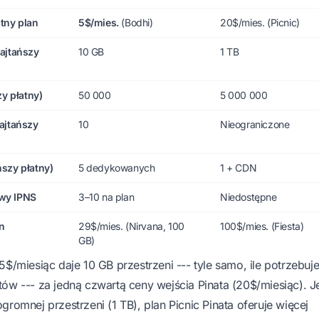
tny plan
5$/mies.
(Bodhi)
20$/mies. (Picnic)
najtańszy
10 GB
1 TB
zy płatny)
50 000
5 000 000
ajtańszy
10
Nieograniczone
szy płatny)
5 dedykowanych
1 + CDN
wy IPNS
3–10 na plan
Niedostępne
n
29$/mies. (Nirvana, 100
100$/mies. (Fiesta)
GB)
5$/miesiąc daje 10 GB przestrzeni --- tyle samo, ile potrzebuje
ów --- za jedną czwartą ceny wejścia Pinata (20$/miesiąc). Je
gromnej przestrzeni (1 TB), plan Picnic Pinata oferuje więcej