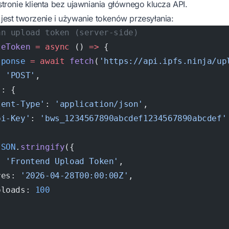
 stronie klienta bez ujawniania głównego klucza API.
 jest tworzenie i używanie tokenów przesyłania:
an upload token (server-side)
teToken
 =
 async
 () 
=>
 {
sponse
 =
 await
 fetch
(
'https://api.ipfs.ninja/up
: 
'POST'
,
s: {
tent-Type'
: 
'application/json'
,
pi-Key'
: 
'bws_1234567890abcdef1234567890abcdef'
JSON
.
stringify
({
: 
'Frontend Upload Token'
,
res: 
'2026-04-28T00:00:00Z'
,
ploads: 
100