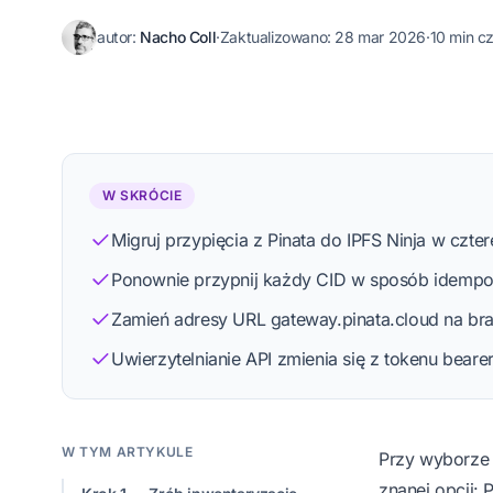
autor:
Nacho Coll
·
Zaktualizowano:
28 mar 2026
·
10 min c
Nacho Coll
Founder & Engineer at IPFS.NINJA
W SKRÓCIE
Migruj przypięcia z Pinata do IPFS Ninja w czte
Zobacz profil
Proces redakcyjny
Ponownie przypnij każdy CID w sposób idempo
Zamień adresy URL gateway.pinata.cloud na bra
Uwierzytelnianie API zmienia się z tokenu bear
W TYM ARTYKULE
Przy wyborz
znanej opcji: 