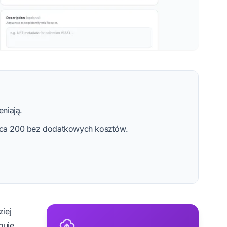
eniają.
aca 200 bez dodatkowych kosztów.
iej
guje