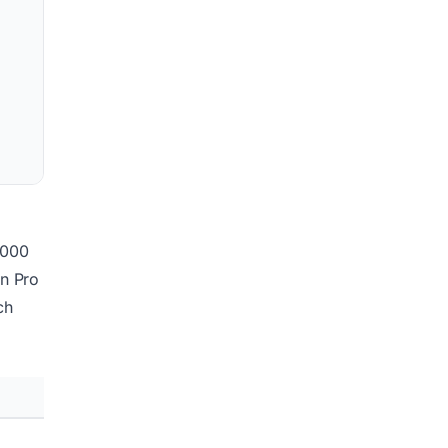
1000
an Pro
ch