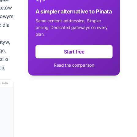
żetów
A simpler alternative to Pinata
rmowym
Same content-addressing. Simpler
 dla
pricing. Dedicated gateways on every
plan.
atyw,
ąc,
Start free
zi o
Read the comparison
ji.