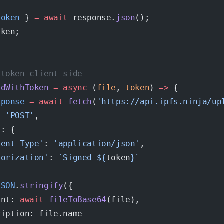
token
 } 
=
 await
 response.
json
();
oken;
 token client-side
adWithToken
 =
 async
 (
file
, 
token
) 
=>
 {
sponse
 =
 await
 fetch
(
'https://api.ipfs.ninja/up
: 
'POST'
,
s: {
tent-Type'
: 
'application/json'
,
horization'
: 
`Signed ${
token
}`
JSON
.
stringify
({
ent: 
await
 fileToBase64
(file),
ription: file.name