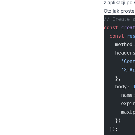
z aplikacji po
Oto jak proste
// Create 
const
 crea
  const
 re
    method
    header
      'Con
      'X-A
    },
    body: 
      name
      expi
      maxU
    })
  });