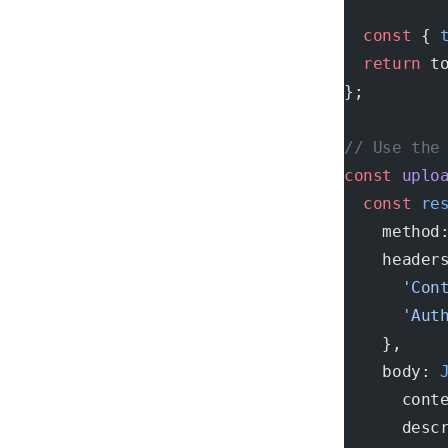
  const
 { 
  return
 t
};
// Use the
const
 uplo
  const
 re
    method
    header
      'Con
      'Aut
    },
    body: 
      cont
      desc