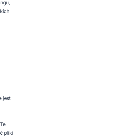
ingu,
kich
 jest
 Te
 pliki