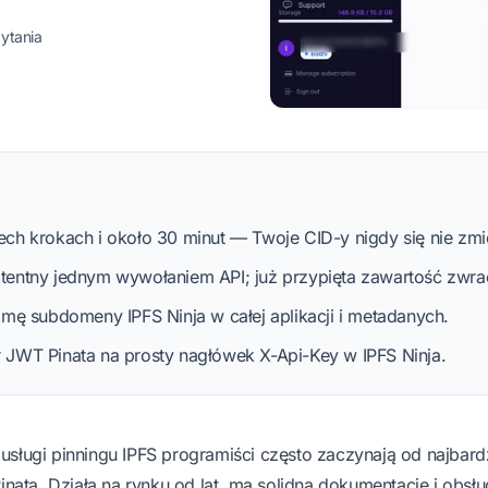
zytania
rech krokach i około 30 minut — Twoje CID-y nigdy się nie zmi
tentny jednym wywołaniem API; już przypięta zawartość zwr
mę subdomeny IPFS Ninja w całej aplikacji i metadanych.
er JWT Pinata na prosty nagłówek X-Api-Key w IPFS Ninja.
e
usługi pinningu IPFS
programiści często zaczynają od najbardz
Pinata. Działa na rynku od lat, ma solidną dokumentację i obsłu