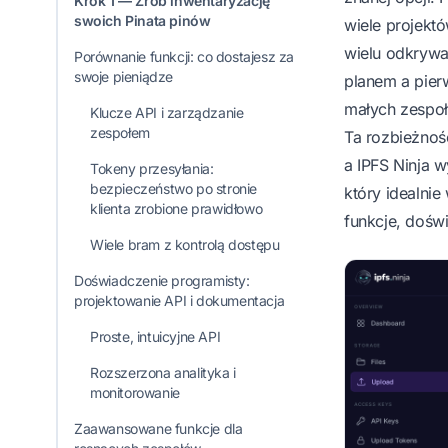
Krok 1 — Zrób inwentaryzację
swoich Pinata pinów
wiele projekt
wielu odkryw
Porównanie funkcji: co dostajesz za
swoje pieniądze
planem a pier
małych zespoł
Klucze API i zarządzanie
zespołem
Ta rozbieżnoś
a IPFS Ninja w
Tokeny przesyłania:
bezpieczeństwo po stronie
który idealnie
klienta zrobione prawidłowo
funkcje, doświ
Wiele bram z kontrolą dostępu
Doświadczenie programisty:
projektowanie API i dokumentacja
Proste, intuicyjne API
Rozszerzona analityka i
monitorowanie
Zaawansowane funkcje dla