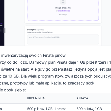
 inwentaryzację swoich Pinata pinów
zy co do liczb. Darmowy plan Pinata daje 1 GB przestrzeni i 
t świetne na start. Ale gdy go przerastasz, jedyną opcją jest pl
c za 10 GB. Dla wielu programistów, zwłaszcza tych budujący
zne, prototypy lub małe aplikacje, to znaczący skok.
e obok siebie:
IPFS NINJA
PINATA
n
500 plików, 1 GB, 1 brama
500 plików, 1 GB