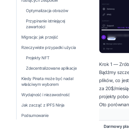
rosnących zespołów
Optymalizacja obrazów
Przypinanie istniejącej
zawartości
Migracja: jak przejść
Rzeczywiste przypadki użycia
Projekty NFT
Krok 1 — Zrób
Zdecentralizowane aplikacje
Bądźmy szczer
Kiedy Pinata może być nadal
plików, co jes
właściwym wyborem
za 20$/miesią
Wydajność i niezawodność
projekty poboc
Oto porównani
Jak zacząć z IPFS Ninja
Podsumowanie
Darmowy pla