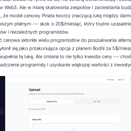
ów Web3. Ale w miarę skalowania zespołów i zacieśniania bud
a, że model cenowy Pinata tworzy znaczącą lukę między da
wszym płatnym --- skok o 20$/miesiąc, który trudno uzasadnić
ów i niezależnych programistów.
ć cenowa skłoniła wielu programistów do poszukiwania altern
yłonił się jako przekonująca opcja z planem Bodhi za 5$/miesi
 wypełnia tę lukę. Ale zmiana to nie tylko kwestia ceny --- chod
adczenie programisty i uzyskanie większej wartości z inwestyc