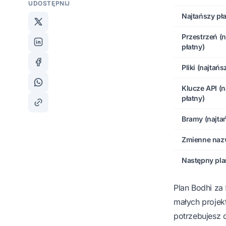
UDOSTĘPNIJ
Najtańszy pła
Przestrzeń (
płatny)
Pliki (najtańs
Klucze API (n
płatny)
Bramy (najtań
Zmienne naz
Następny pla
Plan Bodhi za 
małych projekt
potrzebujesz o