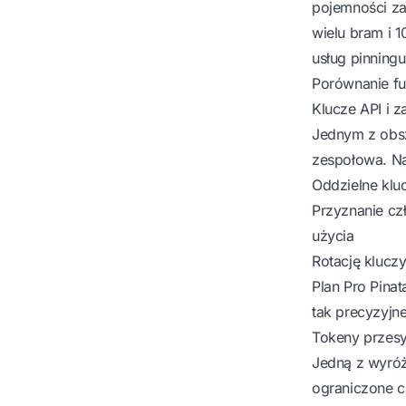
pojemności za
wielu bram i 1
usług pinningu
Porównanie fu
Klucze API i 
Jednym z obsz
zespołowa. Na
Oddzielne kluc
Przyznanie cz
użycia
Rotację klucz
Plan Pro Pinat
tak precyzyjne
Tokeny przesy
Jedną z wyróżn
ograniczone c