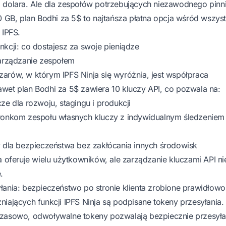
 dolara. Ale dla zespołów potrzebujących niezawodnego pinn
0 GB, plan Bodhi za 5$ to najtańsza płatna opcja wśród wszyst
 IPFS.
nkcji: co dostajesz za swoje pieniądze
zarządzanie zespołem
arów, w którym IPFS Ninja się wyróżnia, jest współpraca
wet plan Bodhi za 5$ zawiera 10 kluczy API, co pozwala na:
ze dla rozwoju, stagingu i produkcji
łonkom zespołu własnych kluczy z indywidualnym śledzeniem
y dla bezpieczeństwa bez zakłócania innych środowisk
a oferuje wielu użytkowników, ale zarządzanie kluczami API nie
.
łania: bezpieczeństwo po stronie klienta zrobione prawidłowo
iających funkcji IPFS Ninja są podpisane tokeny przesyłania.
zasowo, odwoływalne tokeny pozwalają bezpiecznie przesyłać