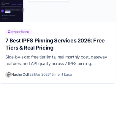
Comparisons
7 Best IPFS Pinning Services 2026: Free
Tiers & Real Pricing
Side-by-side: free tier limits, real monthly cost, gateway
features, and API quality across 7 IPFS pinning
providers. Updated 2026.
Nacho Coll
·
28 Mar 2026
·
15 menit baca