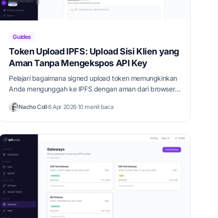
Guides
Token Upload IPFS: Upload Sisi Klien yang
Aman Tanpa Mengekspos API Key
Pelajari bagaimana signed upload token memungkinkan
Anda mengunggah ke IPFS dengan aman dari browser
dan aplikasi mobile tanpa mengekspos API key Anda.
Nacho Coll
·
6 Apr 2026
·
10 menit baca