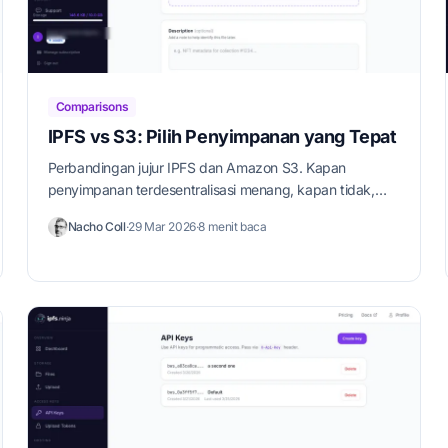
Comparisons
IPFS vs S3: Pilih Penyimpanan yang Tepat
Perbandingan jujur IPFS dan Amazon S3. Kapan
penyimpanan terdesentralisasi menang, kapan tidak,
dan bagaimana memulai dengan IPFS.
Nacho Coll
·
29 Mar 2026
·
8 menit baca