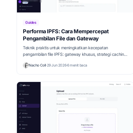
Guides
Performa IPFS: Cara Mempercepat
Pengambilan File dan Gateway
Teknik praktis untuk meningkatkan kecepatan
pengambilan file IPFS: gateway khusus, strategi caching,
preloading, dan integrasi CDN.
Nacho Coll
·
29 Jun 2026
·
6 menit baca