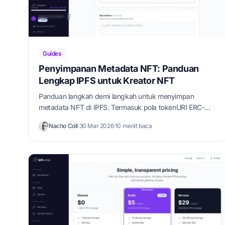
Guides
Penyimpanan Metadata NFT: Panduan
Lengkap IPFS untuk Kreator NFT
Panduan langkah demi langkah untuk menyimpan
metadata NFT di IPFS. Termasuk pola tokenURI ERC-
721, contoh Python dan JavaScript.
Nacho Coll
·
30 Mar 2026
·
10 menit baca