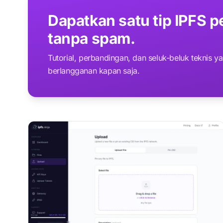
Dapatkan satu tip IPFS 
tanpa spam.
Tutorial, perbandingan, dan seluk-beluk teknis ya
berlangganan kapan saja.