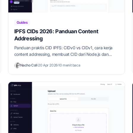
Guides
IPFS CIDs 2026: Panduan Content
Addressing
Panduan praktis CID IPFS: CIDv0 vs CIDv1, cara kerja
content addressing, membuat CID dari Node.js dan
Python, dan verifikasi integritas. Update 2026.
Nacho Coll
·
20 Apr 2026
·
10 menit baca