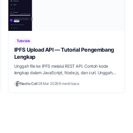
Tutorials
IPFS Upload API — Tutorial Pengembang
Lengkap
Unggah file ke IPFS melalui REST API. Contoh kode
lengkap dalam JavaScript, Node.js, dan curl. Unggah
JSON, gambar, dan gunakan token bertanda tangan.
Nacho Coll
·
28 Mar 2026
·
9 menit baca