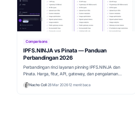
Comparisons
IPFS.NINJA vs Pinata — Panduan
Perbandingan 2026
Perbandingan rinci layanan pinning IPFS.NINJA dan
Pinata. Harga, fitur, API, gateway, dan pengalaman
pengembang berdampingan.
Nacho Coll
·
28 Mar 2026
·
12 menit baca