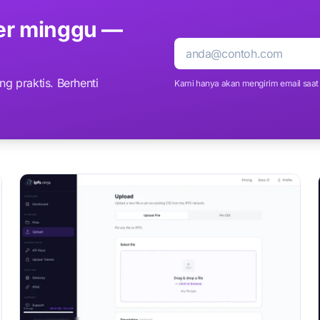
per minggu —
Email
ng praktis. Berhenti
Kami hanya akan mengirim email saat 