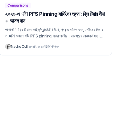
Comparisons
২০২৬-এ ৭টি IPFS Pinning সার্ভিসের তুলনা: ফ্রি টিয়ার সীমা
+ আসল দাম
পাশাপাশি: ফ্রি টিয়ারে ফাইল/ব্যান্ডউইথ সীমা, প্রকৃত মাসিক খরচ, গেটওয়ে ফিচার
ও API গুণমান ৭টি IPFS pinning প্রদানকারীর। ব্যবহারের বেঞ্চমার্ক সহ।
২০২৬ আপডেট।
Nacho Coll
·
২৮ মার্চ, ২০২৬
·
15 মিনিট পড়ুন