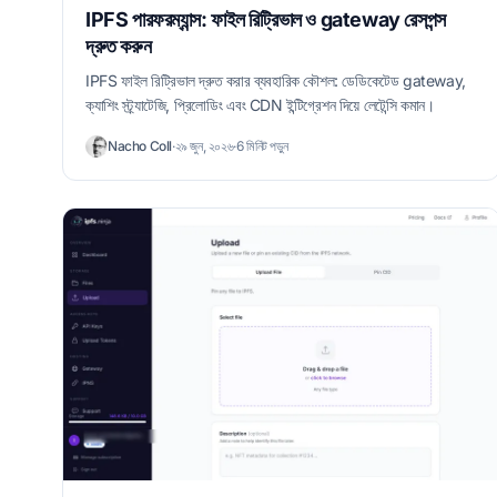
IPFS পারফরম্যান্স: ফাইল রিট্রিভাল ও gateway রেসপন্স
দ্রুত করুন
IPFS ফাইল রিট্রিভাল দ্রুত করার ব্যবহারিক কৌশল: ডেডিকেটেড gateway,
ক্যাশিং স্ট্র্যাটেজি, প্রিলোডিং এবং CDN ইন্টিগ্রেশন দিয়ে লেটেন্সি কমান।
Nacho Coll
·
২৯ জুন, ২০২৬
·
6 মিনিট পড়ুন