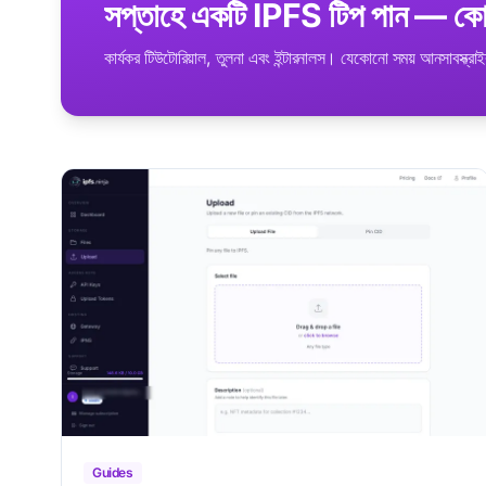
সপ্তাহে একটি IPFS টিপ পান — কোন
কার্যকর টিউটোরিয়াল, তুলনা এবং ইন্টারনালস। যেকোনো সময় আনসাবস্ক্র
Guides