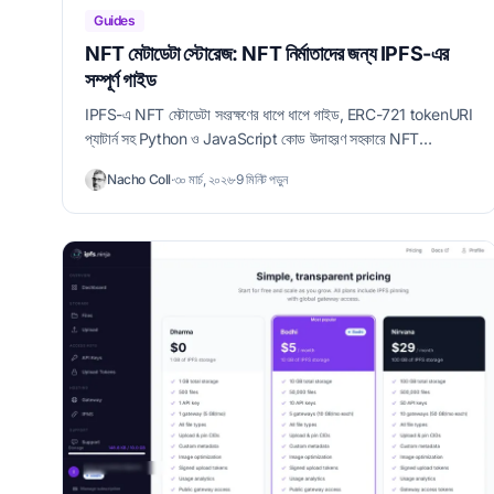
Guides
NFT মেটাডেটা স্টোরেজ: NFT নির্মাতাদের জন্য IPFS-এর
সম্পূর্ণ গাইড
IPFS-এ NFT মেটাডেটা সংরক্ষণের ধাপে ধাপে গাইড, ERC-721 tokenURI
প্যাটার্ন সহ Python ও JavaScript কোড উদাহরণ সহকারে NFT
ডেভেলপারদের জন্য।
Nacho Coll
·
৩০ মার্চ, ২০২৬
·
9 মিনিট পড়ুন