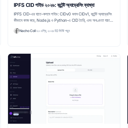
IPFS CID গাইড ২০২৬: কন্টেন্ট অ্যাড্রেসিং ব্যাখ্যা
IPFS CID-এর হাতে-কলমে গাইড: CIDv0 বনাম CIDv1, কন্টেন্ট অ্যাড্রেসিং
কীভাবে কাজ করে, Node.js ও Python-এ CID তৈরি, এবং অখণ্ডতা যাচাই।
২০২৬ সালের জন্য আপডেট।
Nacho Coll
·
২০ এপ্রি, ২০২৬
·
10 মিনিট পড়ুন