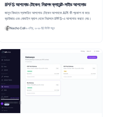
IPFS আপলোড টোকেন: নিরাপদ ক্লায়েন্ট-সাইড আপলোড
জানুন কিভাবে স্বাক্ষরিত আপলোড টোকেন আপনাকে API কী প্রকাশ না করে
ব্রাউজার এবং মোবাইল অ্যাপ থেকে নিরাপদে IPFS-এ আপলোড করতে দেয়।
Nacho Coll
·
৬ এপ্রি, ২০২৬
·
10 মিনিট পড়ুন