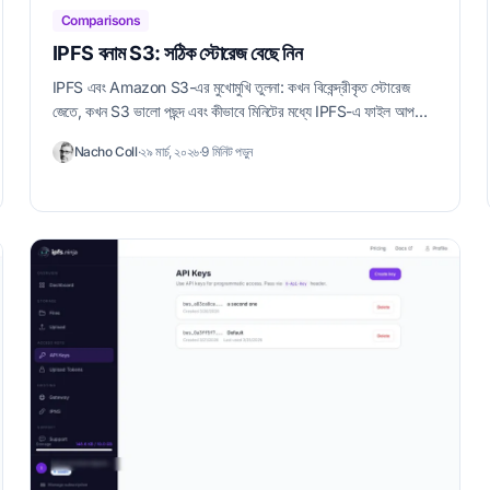
Comparisons
IPFS বনাম S3: সঠিক স্টোরেজ বেছে নিন
IPFS এবং Amazon S3-এর মুখোমুখি তুলনা: কখন বিকেন্দ্রীকৃত স্টোরেজ
জেতে, কখন S3 ভালো পছন্দ এবং কীভাবে মিনিটের মধ্যে IPFS-এ ফাইল আপলোড
করবেন।
Nacho Coll
·
২৯ মার্চ, ২০২৬
·
9 মিনিট পড়ুন