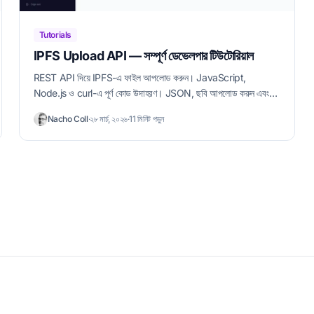
Tutorials
IPFS Upload API — সম্পূর্ণ ডেভেলপার টিউটোরিয়াল
REST API দিয়ে IPFS-এ ফাইল আপলোড করুন। JavaScript,
Node.js ও curl-এ পূর্ণ কোড উদাহরণ। JSON, ছবি আপলোড করুন এবং
সাইন করা টোকেন ব্যবহার করুন।
Nacho Coll
·
২৮ মার্চ, ২০২৬
·
11 মিনিট পড়ুন