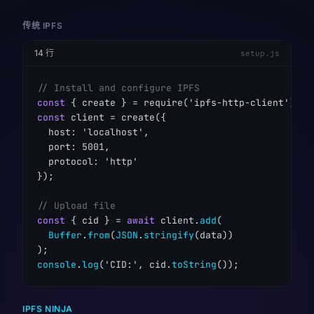
传统 IPFS
14 行
setup.js
// Install and configure IPFS
const
const
 client = create({

  host: 'localhost',

  port: 5001,

  protocol: 'http'

});

// Upload file
const
 { cid } = 
await
 client.
add
(

Buffer
.
from
(
JSON
.
stringify
(data))

console
.
log
('CID:', cid.
toString
());
IPFS NINJA