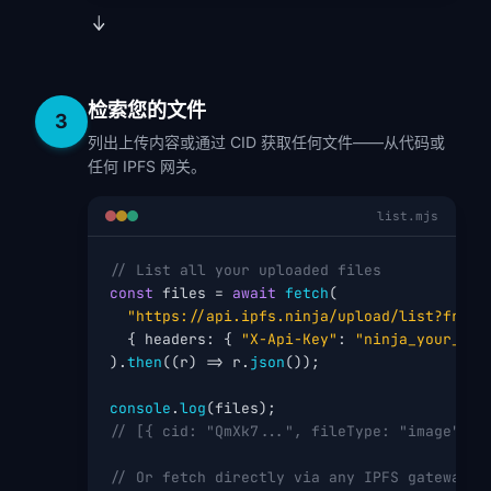
检索您的文件
3
列出上传内容或通过 CID 获取任何文件——从代码或
任何 IPFS 网关。
list.mjs
// List all your uploaded files
const
 files = 
await
fetch
(

"https://api.ipfs.ninja/upload/list?from=
  { headers: { 
"X-Api-Key"
: 
"ninja_your_api
).
then
((r) => r.
json
());

console
.
log
// [{ cid: "QmXk7...", fileType: "image", s
// Or fetch directly via any IPFS gateway: