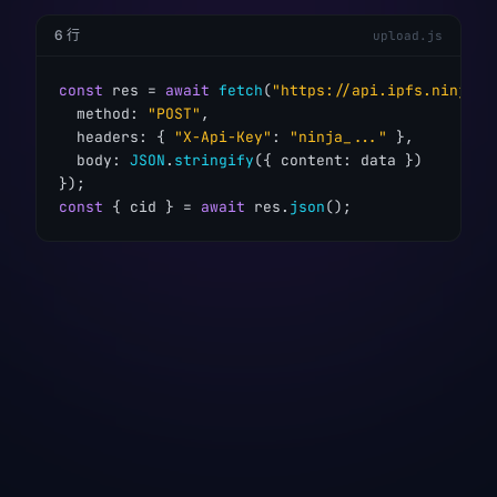
6 行
upload.js
const
 res = 
await
fetch
(
"https://api.ipfs.ninja/u
  method: 
"POST"
,

  headers: { 
"X-Api-Key"
: 
"ninja_..."
 },

  body: 
JSON
.
stringify
({ content: data })

const
 { cid } = 
await
 res.
json
();