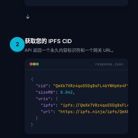
获取您的 IPFS CID
2
API 返回一个永久内容标识符和一个网关 URL。
response.json
{
"cid"
: 
"QmXk7VRz4qoG5Dg8sFL4bYWHpKe4F"
,

"sizeMB"
: 
0.042
,

"uris"
: 
{
"ipfs"
: 
"ipfs://QmXk7VRz4qoG5Dg8sFL4bYW
"url"
: 
"https://ipfs.ninja/ipfs/QmXk7VR
}
}