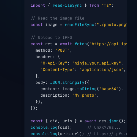
import
 { 
readFileSync
 } 
from
"fs"
;

// Read the image file
const
 image = 
readFileSync
(
"./photo.png"
);

// Upload to IPFS
const
 res = 
await
fetch
(
"https://api.ipfs.n
  method: 
"POST"
,

  headers: {

"X-Api-Key"
: 
"ninja_your_api_key"
,

"Content-Type"
: 
"application/json"
,

  },

  body: 
JSON
.
stringify
({

    content: image.
toString
(
"base64"
),

    description: 
"My photo"
,

  }),

});

const
 { cid, uris } = 
await
 res.
json
console
.
log
(cid);      
// QmXk7VRz...
console
.
log
(uris.url); 
// https://ipfs.ninj