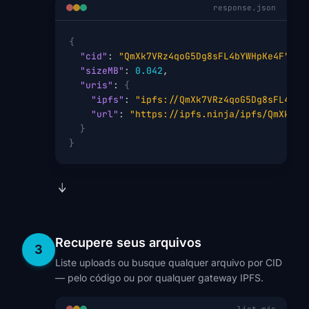
response.json
{
"cid"
: 
"QmXk7VRz4qoG5Dg8sFL4bYWHpKe4F"
,

"sizeMB"
: 
0.042
,

"uris"
: 
{
"ipfs"
: 
"ipfs://QmXk7VRz4qoG5Dg8sFL4bYW
"url"
: 
"https://ipfs.ninja/ipfs/QmXk7VR
}
}
Recupere seus arquivos
3
Liste uploads ou busque qualquer arquivo por CID
— pelo código ou por qualquer gateway IPFS.