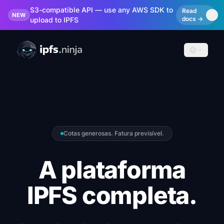
S3-compatible API — use any AWS SDK to
Read
NEW
docs →
upload to IPFS
Cotas generosas. Fatura previsível.
A plataforma
IPFS completa.