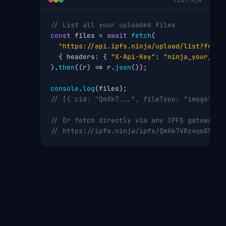
list.mjs
// List all your uploaded files
const
 files = 
await
fetch
(

"https://api.ipfs.ninja/upload/list?from=
  { headers: { 
"X-Api-Key"
: 
"ninja_your_api
).
then
((r) => r.
json
());

console
.
log
// [{ cid: "QmXk7...", fileType: "image", s
// Or fetch directly via any IPFS gateway:
// https://ipfs.ninja/ipfs/QmXk7VRz4qoG5Dg8