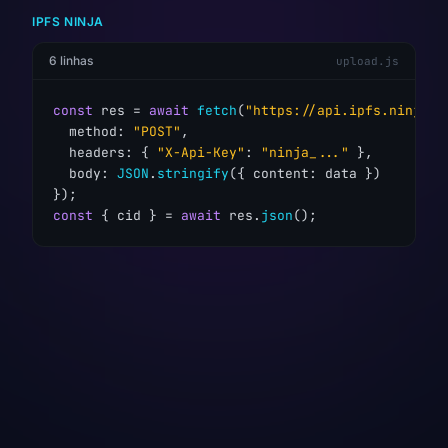
IPFS NINJA
6 linhas
upload.js
const
 res = 
await
fetch
(
"https://api.ipfs.ninja/u
  method: 
"POST"
,

  headers: { 
"X-Api-Key"
: 
"ninja_..."
 },

  body: 
JSON
.
stringify
({ content: data })

const
 { cid } = 
await
 res.
json
();