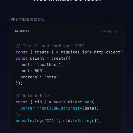
IPFS TRADICIONAL
14 linhas
setup.js
// Install and configure IPFS
const
const
 client = create({

  host: 'localhost',

  port: 5001,

  protocol: 'http'

});

// Upload file
const
 { cid } = 
await
 client.
add
(

Buffer
.
from
(
JSON
.
stringify
(data))

console
.
log
('CID:', cid.
toString
());