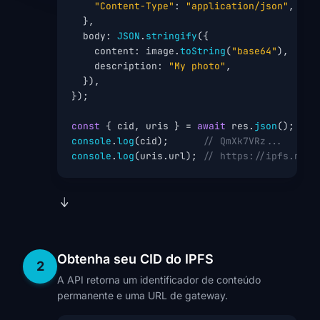
"Content-Type"
: 
"application/json"
,

  },

  body: 
JSON
.
stringify
({

    content: image.
toString
(
"base64"
),

    description: 
"My photo"
,

  }),

});

const
 { cid, uris } = 
await
 res.
json
console
.
log
(cid);      
// QmXk7VRz...
console
.
log
(uris.url); 
// https://ipfs.ninj
Obtenha seu CID do IPFS
2
A API retorna um identificador de conteúdo
permanente e uma URL de gateway.