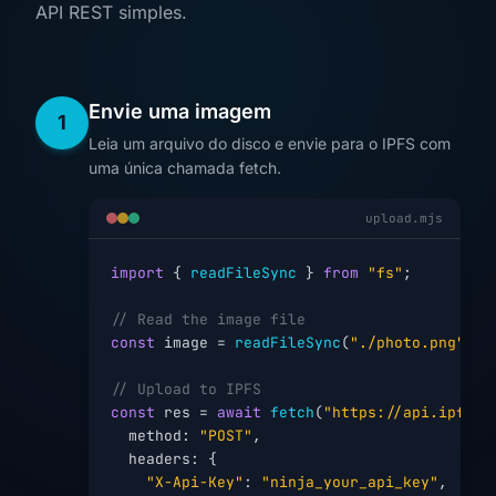
API REST simples.
Envie uma imagem
1
Leia um arquivo do disco e envie para o IPFS com
uma única chamada fetch.
upload.mjs
import
 { 
readFileSync
 } 
from
"fs"
;

// Read the image file
const
 image = 
readFileSync
(
"./photo.png"
);

// Upload to IPFS
const
 res = 
await
fetch
(
"https://api.ipfs.n
  method: 
"POST"
,

  headers: {

"X-Api-Key"
: 
"ninja_your_api_key"
,
