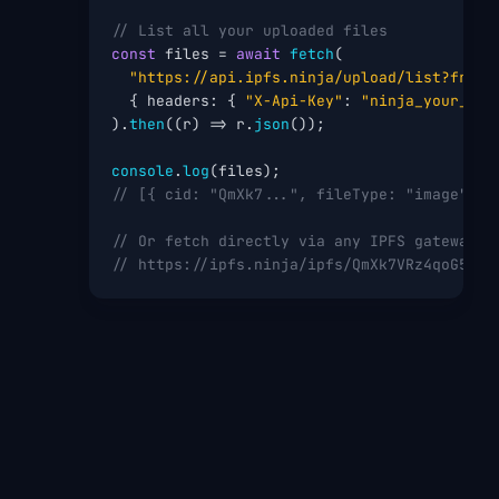
// List all your uploaded files
const
 files = 
await
fetch
(

"https://api.ipfs.ninja/upload/list?from=
  { headers: { 
"X-Api-Key"
: 
"ninja_your_api
).
then
((r) => r.
json
());

console
.
log
// [{ cid: "QmXk7...", fileType: "image", s
// Or fetch directly via any IPFS gateway:
// https://ipfs.ninja/ipfs/QmXk7VRz4qoG5Dg8