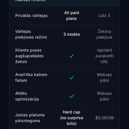
All paid
Privātās vārtejas
Līdz 3
plans
Vārtejas
Žetona
3 modes
piekļuves režīmi
piekļuve
Klienta puses
Iepriekš
augšupielādes
parakstīti
žetoni
URL
Analītika katram
Maksas
failam
plāni
Attēlu
Maksas
optimizācija
plāni
Hard cap
Joslas platuma
(no surprise
$0,08/GB
pārsniegums
bills)