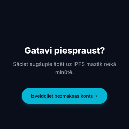
Gatavi piespraust?
Sāciet augšupielādēt uz IPFS mazāk nekā
minūtē.
Izveidojiet bezmaksas kontu