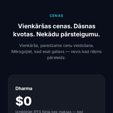
CENAS
Vienkāršas cenas. Dāsnas
kvotas. Nekādu pārsteigumu.
Vienkārša, paredzama cenu veidošana.
Mērogojiet, kad esat gatavs — nevis kad rēķins
pārsteidz.
Dharma
$0
Izmēģiniet IPFS Ninja bez maksas — bez