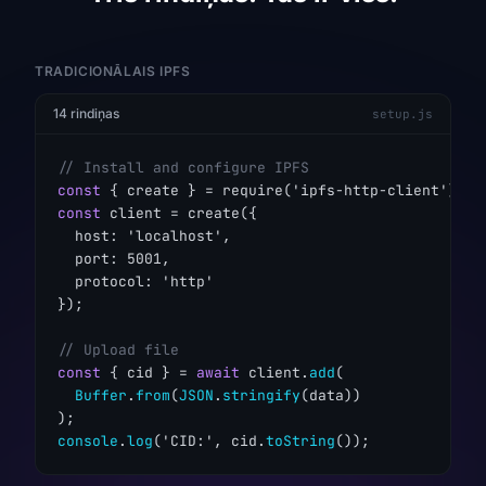
TRADICIONĀLAIS IPFS
14 rindiņas
setup.js
// Install and configure IPFS
const
const
 client = create({

  host: 'localhost',

  port: 5001,

  protocol: 'http'

});

// Upload file
const
 { cid } = 
await
 client.
add
(

Buffer
.
from
(
JSON
.
stringify
(data))

console
.
log
('CID:', cid.
toString
());