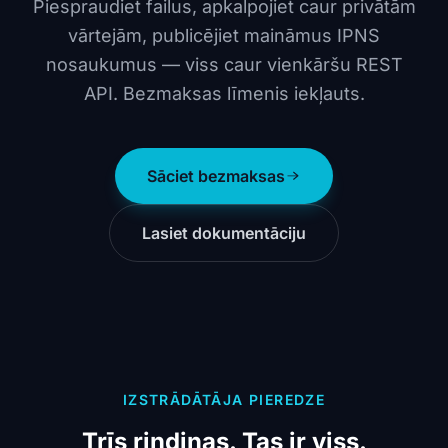
Piespraudiet failus, apkalpojiet caur privātām
vārtejām, publicējiet maināmus IPNS
nosaukumus — viss caur vienkāršu REST
API. Bezmaksas līmenis iekļauts.
Sāciet bezmaksas
Lasiet dokumentāciju
IZSTRĀDĀTĀJA PIEREDZE
Trīs rindiņas. Tas ir viss.