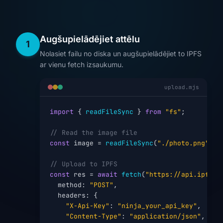
Augšupielādējiet attēlu
1
Nolasiet failu no diska un augšupielādējiet to IPFS
ar vienu fetch izsaukumu.
upload.mjs
import
 { 
readFileSync
 } 
from
"fs"
;

// Read the image file
const
 image = 
readFileSync
(
"./photo.png"
);

// Upload to IPFS
const
 res = 
await
fetch
(
"https://api.ipfs.n
  method: 
"POST"
,

  headers: {

"X-Api-Key"
: 
"ninja_your_api_key"
,

"Content-Type"
: 
"application/json"
,
