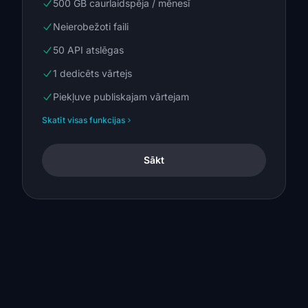
500 GB caurlaidspēja / mēnesī
Neierobežoti faili
50 API atslēgas
1 dedicēts vārtejs
Piekļuve publiskajam vārtejam
Skatīt visas funkcijas
Sākt