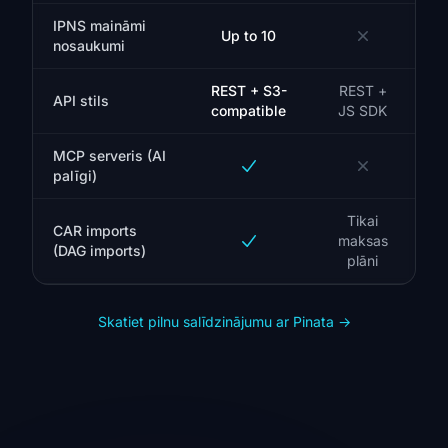
IPNS maināmi
Up to 10
nosaukumi
REST + S3-
REST +
API stils
compatible
JS SDK
MCP serveris (AI
palīgi)
Tikai
CAR imports
maksas
(DAG imports)
plāni
Skatiet pilnu salīdzinājumu ar Pinata
→