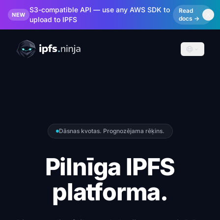
S3-compatible API — use any AWS SDK to
Read
NEW
docs →
upload to IPFS
Dāsnas kvotas. Prognozējama rēķins.
Pilnīga IPFS
platforma.