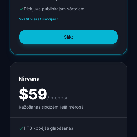
Piekļuve publiskajam vārtejam
Skatīt visas funkcijas
Sākt
Nirvana
$59
/ mēnesī
Ražošanas slodzēm lielā mērogā
1 TB kopējās glabāšanas