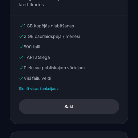
kredītkartes
1 GB kopējās glabāšanas
2 GB caurlaidspēja / mēnesī
500 faili
1 API atslēga
Piekļuve publiskajam vārtejam
Visi failu veidi
Skatīt visas funkcijas
Sākt