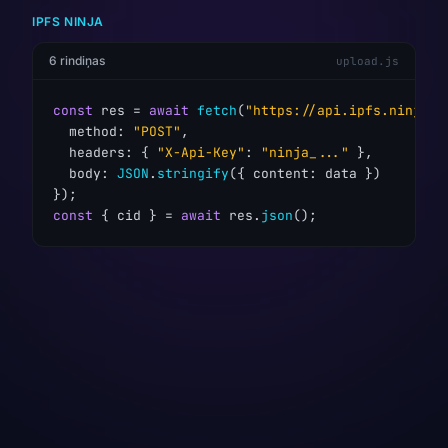
IPFS NINJA
6 rindiņas
upload.js
const
 res = 
await
fetch
(
"https://api.ipfs.ninja/u
  method: 
"POST"
,

  headers: { 
"X-Api-Key"
: 
"ninja_..."
 },

  body: 
JSON
.
stringify
({ content: data })

const
 { cid } = 
await
 res.
json
();