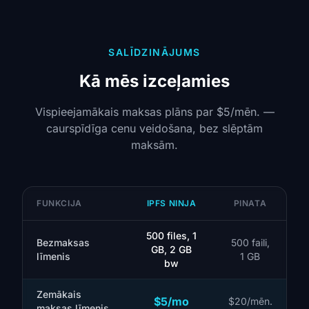
SALĪDZINĀJUMS
Kā mēs izceļamies
Vispieejamākais maksas plāns par $5/mēn. —
caurspīdīga cenu veidošana, bez slēptām
maksām.
FUNKCIJA
IPFS NINJA
PINATA
500 files, 1
Bezmaksas
500 faili,
GB, 2 GB
līmenis
1 GB
bw
Zemākais
$5/mo
$20/mēn.
maksas līmenis