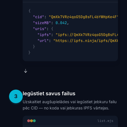
{
"cid"
: 
"QmXk7VRz4qoG5Dg8sFL4bYWHpKe4F"
,

"sizeMB"
: 
0.042
,

"uris"
: 
{
"ipfs"
: 
"ipfs://QmXk7VRz4qoG5Dg8sFL4bYW
"url"
: 
"https://ipfs.ninja/ipfs/QmXk7VR
}
}
Iegūstiet savus failus
3
Uzskaitiet augšupielādes vai iegūstiet jebkuru failu
pēc CID — no koda vai jebkuras IPFS vārtejas.
list.mjs