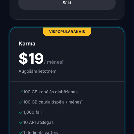
Sākt
VISPOPULĀRĀKAIS
Karma
$19
/ mēnesī
Augošām lietotnēm
100 GB kopējās glabāšanas
100 GB caurlaidspēja / mēnesī
1,000 faili
10 API atslēgas
1 dedicēts vārtejs